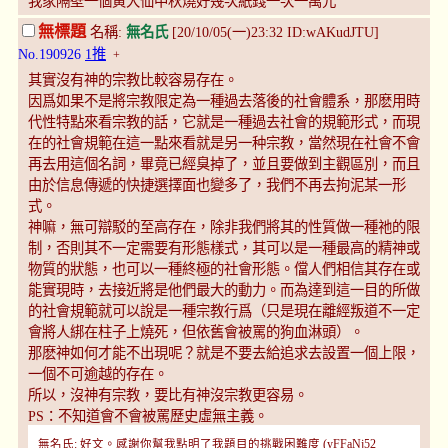
我家隔壁一個黃大仙中秋燒好幾次紙錢一次一萬元
無標題
名稱:
無名氏
[20/10/05(一)23:32 ID:wAKudJTU]
No.190926
1推
+
其實沒有神的宗教比較容易存在。
因爲如果不是將宗教限定為一種過去落後的社會體系，那麽用時
代性特點來看宗教的話，它就是一種過去社會的規範形式，而現
在的社會規範在這一點來看就是另一种宗教，當然現在社會不會
再去用這個名詞，畢竟已經臭掉了，並且要做到主觀區別，而且
由於信息傳遞的快捷選擇面也變多了，我們不再去拘泥某一形
式。
神嘛，無可辯駁的至高存在，除非我們將其的性質做一種祂的限
制，否則其不一定需要有形態樣式，其可以是一種最高的精神或
物質的狀態，也可以一種終極的社會形態。儅人們相信其存在或
能實現時，去接近將是他們最大的動力。而為達到這一目的所做
的社會規範就可以說是一種宗教行爲（只是現在離經叛道不一定
會將人綁在柱子上燒死，但依舊會被罵的狗血淋頭）。
那麽神如何才能不出現呢？就是不要去給追求去設置一個上限，
一個不可逾越的存在。
所以，沒神有宗教，要比有神沒宗教更容易。
PS：不知道會不會被罵歷史虛無主義。
無名氏: 好文。感謝你幫我點明了我題目的挑戰困難度 (yFFaNj52