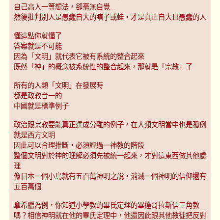
自己高人一等想法，卻毫無自覺...
然後批判別人是愚蠢自大的瞎子或蛙，才是真正自大且愚蠢的人
懂這點你就懂了
答案就是不可能
因為「文明」就代表它被有系統的整合起來
既然「神」的概念被系統性的整合起來，那就是「宗教」了
所有的人類「文明」在發展時
都是政教合一的
中國就是標準例子
政治跟宗教要能真正達成分離的例子，在人類文明當中也是孤例
就是西方文明
因此可以合理推斷，必須經過一神教的階段
整個文明對於神的理解必須先被統一起來，才對這東西做其他處
理
像日本一個小島就有五百萬神明之說，消滅一個神明的信仰還有
五百萬個
拿希臘為例，你知道小學教的畢氏定理的畢達哥拉斯信三角教
嗎？相信神明就在他的畢氏定理中，他還因此跟其他教徒把反對