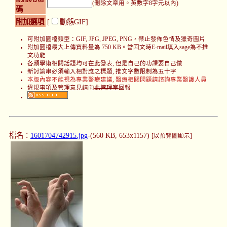
(刪除文章用。英數字8字元以內)
碼
附加選項
[
動態GIF]
可附加圖檔類型：GIF, JPG, JPEG, PNG，禁止發佈色情及獵奇圖片
附加圖檔最大上傳資料量為 750 KB。當回文時E-mail填入sage為不推
文功能
各類學術相關話題均可在此發表, 但是自己的功課要自己做
新討論串必須輸入相對應之標題, 推文字數限制為五十字
本版內容不能視為專業醫療建議, 醫療相關問題請諮詢專業醫護人員
違規事項及管理意見請向
此管理室
回報
檔名：
1601704742915.jpg
-(560 KB, 653x1157)
[以預覽圖顯示]