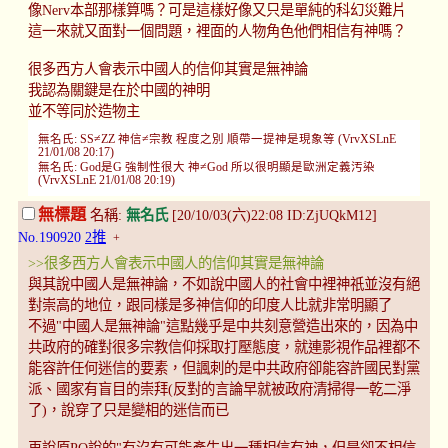
像Nerv本部那樣算嗎？可是這樣好像又只是單純的科幻災難片
這一來就又面對一個問題，裡面的人物角色他們相信有神嗎？
很多西方人會表示中國人的信仰其實是無神論
我認為關鍵是在於中國的神明
並不等同於造物主
無名氏: SS≠ZZ 神信≠宗教 程度之別 順帶一提神是現象等 (VrvXSLnE
21/01/08 20:17)
無名氏: God是G 強制性很大 神≠God 所以很明顯是歐洲定義汚染
(VrvXSLnE 21/01/08 20:19)
無標題
名稱:
無名氏
[20/10/03(六)22:08 ID:ZjUQkM12]
No.190920
2推
+
>>很多西方人會表示中國人的信仰其實是無神論
與其說中國人是無神論，不如說中國人的社會中裡神祇並沒有絕
對崇高的地位，跟同樣是多神信仰的印度人比就非常明顯了
不過"中國人是無神論"這點幾乎是中共刻意營造出來的，因為中
共政府的確對很多宗教信仰採取打壓態度，就連影視作品裡都不
能容許任何迷信的要素，但諷刺的是中共政府卻能容許國民對黨
派、國家有盲目的崇拜(反對的言論早就被政府清掃得一乾二淨
了)，說穿了只是變相的迷信而已