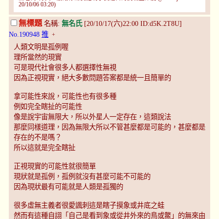
20/10/06 03:20)
無標題
名稱:
無名氏
[20/10/17(六)22:00 ID:d5K.2T8U]
No.190948
推
+
人類文明是孤例喔
理所當然的現實
可是現代社會很多人都選擇性無視
因為正視現實，絕大多數問題答案都是統一且簡單的
拿可能性來說，可能性也有很多種
例如完全瞎扯的可能性
像是說宇宙無限大，所以外星人一定存在，這類說法
那麼同樣道理，因為無限大所以不管甚麼都是可能的，甚麼都是
存在的不是嗎？
所以這就是完全瞎扯
正視現實的可能性就很簡單
現狀就是孤例，孤例就沒有甚麼可能不可能的
因為現狀最有可能就是人類是孤獨的
很多虛無主義者很愛諷刺這是瞎子摸象或井底之蛙
然而有這種自詡「自己是看到象或從井外來的鳥或鱉」的無來由