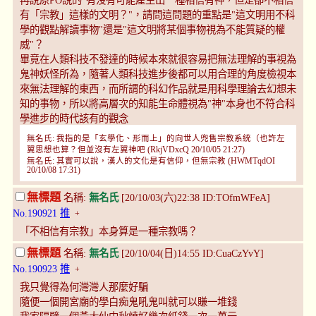
再說原PO說的"有沒有可能產生出一種相信有神，但是卻不相信
有「宗教」這樣的文明？"，請問這問題的重點是"這文明用不科
學的觀點解讀事物"還是"這文明將某個事物視為不能質疑的權
威"？
畢竟在人類科技不發達的時候本來就很容易把無法理解的事視為
鬼神妖怪所為，隨著人類科技進步後都可以用合理的角度檢視本
來無法理解的東西，而所謂的科幻作品就是用科學理論去幻想未
知的事物，所以將高層次的知能生命體視為"神"本身也不符合科
學進步的時代該有的觀念
無名氏: 我指的是「玄學化、形而上」的向世人兜售宗教系統（也許左
翼思想也算？但並沒有左翼神吧 (RkjVDxcQ 20/10/05 21:27)
無名氏: 其實可以說，漢人的文化是有信仰，但無宗教 (HWMTqdOI
20/10/08 17:31)
無標題
名稱:
無名氏
[20/10/03(六)22:38 ID:TOfmWFeA]
No.190921
推
+
「不相信有宗教」本身算是一種宗教嗎？
無標題
名稱:
無名氏
[20/10/04(日)14:55 ID:CuaCzYvY]
No.190923
推
+
我只覺得為何灣灣人那麼好騙
隨便一個開宮廟的學白痴鬼吼鬼叫就可以賺一堆錢