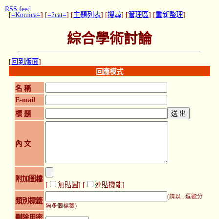
RSS feed
[
=Komica=
] [
=2cat=
] [
主題列表
] [
搜尋
] [
管理區
] [
重新整理
]
綜合學術討論
[
回到版面
]
回應模式
名 稱
E-mail
標 題
內 文
附加圖檔
[
無貼圖
] [
連貼機能
]
(請以 , 逗號分
類別標籤
隔多個標籤)
刪除用密