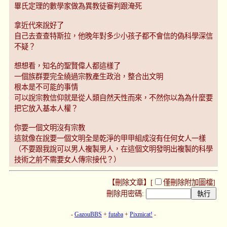
畢氏定理的數學家做為異教徒審判跟淹死
拿近代來說好了
自己去查查特斯拉，他晚年對多少小孩子都不會信的偽科學深信
不疑？
想想看，知名的聖賢偉人都這樣了
一個族群要完全繞過宗教產生政治，整合出文明
根本是不可能的事情
可以說宗教信仰就是從人類自然天性而來，不然你以為為什麼要
把它放入基本人權？
你要一個文明沒有宗教
這就像在說要一個文明全是乾淨的甲甲組成沒有任何女人一樣
（不要跟我說可以男人複製男人，在這個文明發明出複製的科學
技術之前不需要女人傳宗接代？）
【刪除文章】[
僅刪除附加圖檔
]
刪除用密碼:
-
GazouBBS
+
futaba
+
Pixmicat!
-