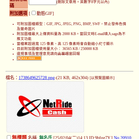
(刪除文章用。英數字8字元以內)
碼
附加選項
[
動態GIF]
可附加圖檔類型：GIF, JPG, JPEG, PNG, BMP, SWF，禁止發佈色情
及獵奇圖片
附加圖檔最大上傳資料量為 2000 KB。當回文時E-mail填入sage為不
推文功能
當檔案超過寬 125 像素、高 125 像素時會自動縮小尺寸顯示
目前附加圖檔使用量大小： 36565 KB / 250000 KB
違規事項及管理意見請向
此管理室
回報
檔名：
1738649625728.png
-(21 KB, 462x304)
[以預覽圖顯示]
無標題
名稱:
無名氏
[25/02/04(二)14:13 ID:9bfqg7Y.]
No.20910