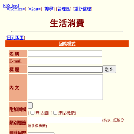
RSS feed
[
=Komica=
] [
=2cat=
] [
搜尋
] [
管理區
] [
重新整理
]
生活消費
[
回到版面
]
回應模式
名 稱
E-mail
標 題
內 文
附加圖檔
[
無貼圖
] [
連貼機能
]
(請以 , 逗號分
類別標籤
隔多個標籤)
刪除用密