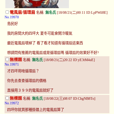
電風扇/循環扇
名稱:
無名氏
[18/08/21(二)00:11 ID:LpPWil8E]
No.19970
島民好
我的房間大約四坪大 夏冬可能會開冷暖氣
最近電風扇壞掉了 看了看才知道有循環扇這東西
想請問有推薦的電風扇或是循環扇嗎 循環扇的效果好不好?
無標題
名稱:
無名氏
[18/08/21(二)20:22 ID:yE3tM4uE]
No.19971
才四坪用啥循環扇？
你先去查查循環扇的價格
直接用３９９的電風扇就好了
無標題
名稱:
無名氏
[18/08/22(三)08:07 ID:ChgNB8To]
No.19972
四坪你就買那種掛牆上的電風扇算了