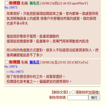
無標題
名稱:
無名氏
[18/08/23(四)22:44 ID:tqnoPHmY]
No.19973
效果很好，冷氣搭配循環扇開起來之後，室內都會一直感覺到有
氣流輕撫過身上的感覺 很像戶外那種自然風的感覺，我的房間
也差不多4坪大
電扇就好像是手電筒，能量是擴散的
循環扇就像雷射筆，能量集中；是專門用來帶動室內對流
所以吹的角度跟方式要對，很多人不知道用法結果買來吹人，然
後再嫌跟電扇差不了多少
無標題
名稱:
無名氏
[18/08/24(五)19:01 ID:tCREUaTw]
No.19974
>>No.19973
除了有些聲音很吵的之外，其實是還好。
但價錢也是考量之一，偏偏便宜的通常很吵。
【刪除文章】[
僅刪除附加圖檔
]
刪除用密碼: