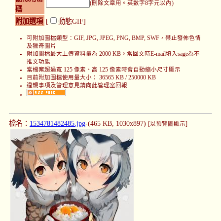
(刪除文章用。英數字8字元以內)
碼
附加選項
[
動態GIF]
可附加圖檔類型：GIF, JPG, JPEG, PNG, BMP, SWF，禁止發佈色情
及獵奇圖片
附加圖檔最大上傳資料量為 2000 KB。當回文時E-mail填入sage為不
推文功能
當檔案超過寬 125 像素、高 125 像素時會自動縮小尺寸顯示
目前附加圖檔使用量大小： 36565 KB / 250000 KB
違規事項及管理意見請向
此管理室
回報
檔名：
1534781482485.jpg
-(465 KB, 1030x897)
[以預覽圖顯示]