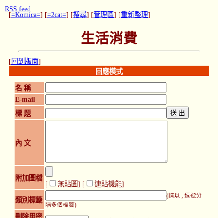
RSS feed
[
=Komica=
] [
=2cat=
] [
搜尋
] [
管理區
] [
重新整理
]
生活消費
[
回到版面
]
回應模式
名 稱
E-mail
標 題
內 文
附加圖檔
[
無貼圖
] [
連貼機能
]
(請以 , 逗號分
類別標籤
隔多個標籤)
刪除用密