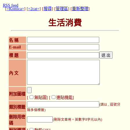
RSS feed
[
=Komica=
] [
=2cat=
] [
搜尋
] [
管理區
] [
重新整理
]
生活消費
名 稱
E-mail
標 題
內 文
附加圖檔
[
無貼圖
] [
連貼機能
]
(請以 , 逗號分
類別標籤
隔多個標籤)
刪除用密
(刪除文章用。英數字8字元以內)
碼