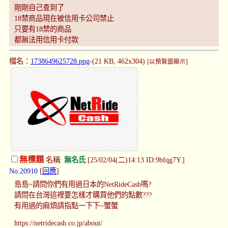
剛剛自己查到了
18禁商品現在被信用卡公司禁止
只要有18禁的商品
都無法用信用卡付款
檔名：
1738649625728.png
-(21 KB, 462x304)
[以預覽圖顯示]
無標題
名稱:
無名氏
[25/02/04(二)14:13 ID:9bfqg7Y.]
No.20910
[
回應
]
島島~請問你們有用過日本的NetRideCash嗎?
請問在台灣這裡要怎樣才購買他們的點數???
有用過的麻煩請指點一下下~蟹蟹
https://netridecash.co.jp/about/