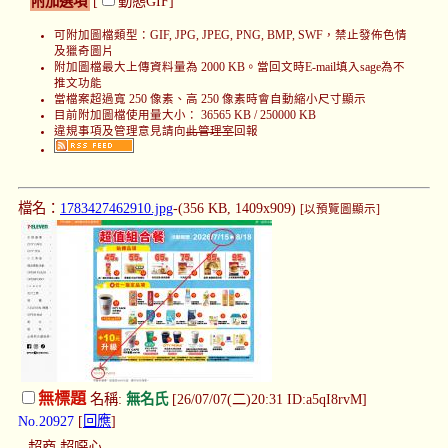
附加選項
[
動態GIF]
可附加圖檔類型：GIF, JPG, JPEG, PNG, BMP, SWF，禁止發佈色情
及獵奇圖片
附加圖檔最大上傳資料量為 2000 KB。當回文時E-mail填入sage為不
推文功能
當檔案超過寬 250 像素、高 250 像素時會自動縮小尺寸顯示
目前附加圖檔使用量大小： 36565 KB / 250000 KB
違規事項及管理意見請向
此管理室
回報
檔名：
1783427462910.jpg
-(356 KB, 1409x909)
[以預覽圖顯示]
無標題
名稱:
無名氏
[26/07/07(二)20:31 ID:a5qI8rvM]
No.20927
[
回應
]
超商 超噁心