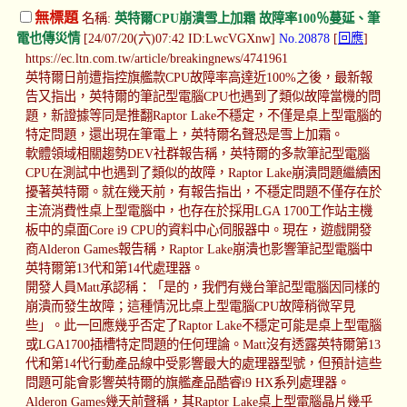
無標題
名稱:
英特爾CPU崩潰雪上加霜 故障率100％蔓延、筆
電也傳災情
[24/07/20(六)07:42 ID:LwcVGXnw]
No.20878
[
回應
]
https://ec.ltn.com.tw/article/breakingnews/4741961
英特爾日前遭指控旗艦款CPU故障率高達近100%之後，最新報
告又指出，英特爾的筆記型電腦CPU也遇到了類似故障當機的問
題，新證據等同是推翻Raptor Lake不穩定，不僅是桌上型電腦的
特定問題，還出現在筆電上，英特爾名聲恐是雪上加霜。
軟體領域相關趨勢DEV社群報告稱，英特爾的多款筆記型電腦
CPU在測試中也遇到了類似的故障，Raptor Lake崩潰問題繼續困
擾著英特爾。就在幾天前，有報告指出，不穩定問題不僅存在於
主流消費性桌上型電腦中，也存在於採用LGA 1700工作站主機
板中的桌面Core i9 CPU的資料中心伺服器中。現在，遊戲開發
商Alderon Games報告稱，Raptor Lake崩潰也影響筆記型電腦中
英特爾第13代和第14代處理器。
開發人員Matt承認稱：「是的，我們有幾台筆記型電腦因同樣的
崩潰而發生故障；這種情況比桌上型電腦CPU故障稍微罕見
些」。此一回應幾乎否定了Raptor Lake不穩定可能是桌上型電腦
或LGA1700插槽特定問題的任何理論。Matt沒有透露英特爾第13
代和第14代行動產品線中受影響最大的處理器型號，但預計這些
問題可能會影響英特爾的旗艦產品酷睿i9 HX系列處理器。
Alderon Games幾天前聲稱，其Raptor Lake桌上型電腦晶片幾乎