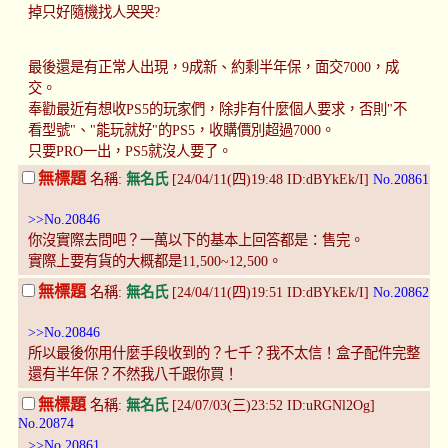
掉只好隨機找人哭哭?
最後還是有正常人出現，9成新、約剩半年保，面交7000，成
交。
奉勸最近有想收PS5的玩家們，除非有什麼個人要求，否則"不
看型號"、"能玩就好"的PS5，收購價別超過7000。
只要PRO一出，PS5就沒人要了。
無標題
名稱:
無名氏
[24/04/11(四)19:48 ID:dBYkEk/I]
No.20861
>>No.20846
你沒實際去問吧？一萬以下的基本上回答都是：售完。
實際上要有貨的大概都是11,500~12,500。
無標題
名稱:
無名氏
[24/04/11(四)19:51 ID:dBYkEk/I]
No.20862
>>No.20846
所以最後你用什麼手段收到的？七千？我不太信！盒子配件完整
還有半年保？不然我八千跟你買！
無標題
名稱:
無名氏
[24/07/03(三)23:52 ID:uRGNl2Og]
No.20874
>>No.20861