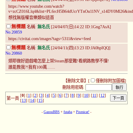
https://www.youtube.com/watch?
v=zcCZ016Llq4&list=PL6rcH5B64dUcrYTnOu11NV_s14DY0Ml26&ind
想找無版權音樂類似這首
無標題
名稱:
無名氏
[24/04/07(日)14:22 ID:1Gng7AsA]
No.20859
https://civitai.com/images?tags=5311&view=feed
無標題
名稱:
無名氏
[24/04/11(四)13:23 ID:JA0hpIQQ]
No.20860
煩耶做好遊戲嘞怎麼上架Steam那麼難!看網路教學不懂!
誰能教我?!我有100萬.......
【刪除文章】[
僅刪除附加圖檔
]
刪除用密碼:
[
0
] [
1
] [
2
] [
3
] [
4
] [
5
] [
6
] [
7
] [
8
] [
9
] [
10
] [
11
] [
12
]
第一頁
[
13
] [
14
] [
15
]
-
GazouBBS
+
futaba
+
Pixmicat!
-