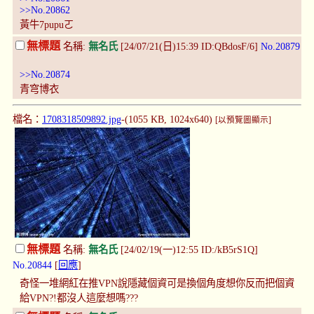
>>No.20862
黃牛7pupuㄛ
無標題
名稱:
無名氏
[24/07/21(日)15:39 ID:QBdosF/6]
No.20879
>>No.20874
青穹博衣
檔名：
1708318509892.jpg
-(1055 KB, 1024x640)
[以預覽圖顯示]
無標題
名稱:
無名氏
[24/02/19(一)12:55 ID:/kB5rS1Q]
No.20844
[
回應
]
奇怪一堆網紅在推VPN說隱藏個資可是換個角度想你反而把個資
給VPN?!都沒人這麼想嗎???