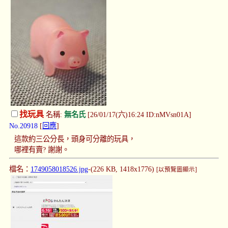
找玩具
名稱:
無名氏
[26/01/17(六)16:24 ID:nMVsn01A]
No.20918
[
回應
]
這款約三公分長，頭身可分離的玩具，
哪裡有賣? 謝謝。
檔名：
1749058018526.jpg
-(226 KB, 1418x1776)
[以預覽圖顯示]