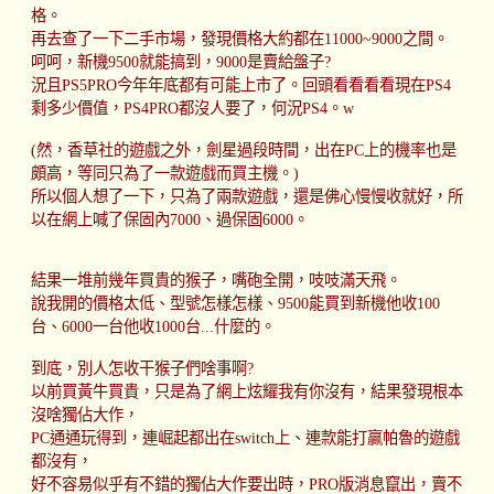
格。
再去查了一下二手市場，發現價格大約都在11000~9000之間。
呵呵，新機9500就能搞到，9000是賣給盤子?
況且PS5PRO今年年底都有可能上市了。回頭看看看看現在PS4
剩多少價值，PS4PRO都沒人要了，何況PS4。w
(然，香草社的遊戲之外，劍星過段時間，出在PC上的機率也是
頗高，等同只為了一款遊戲而買主機。)
所以個人想了一下，只為了兩款遊戲，還是佛心慢慢收就好，所
以在網上喊了保固內7000、過保固6000。
結果一堆前幾年買貴的猴子，嘴砲全開，吱吱滿天飛。
說我開的價格太低、型號怎樣怎樣、9500能買到新機他收100
台、6000一台他收1000台...什麼的。
到底，別人怎收干猴子們啥事啊?
以前買黃牛買貴，只是為了網上炫耀我有你沒有，結果發現根本
沒啥獨佔大作，
PC通通玩得到，連崛起都出在switch上、連款能打贏帕魯的遊戲
都沒有，
好不容易似乎有不錯的獨佔大作要出時，PRO版消息竄出，賣不