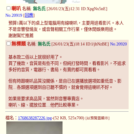
喇叭
名稱:
無名氏
[26/01/23(五)12:31 ID:XpgNx5nE]
No.20919
[
回應
]
預算1萬以下的桌上型電腦用有線喇叭，主要用途看影片。本人
不是音響發燒友，或音聲相關工作行業，僅休閒娛樂用途。
謝謝幫忙推薦
無標題
名稱:
無名氏
[26/01/23(五)18:14 ID:l/jhNzBE]
No.20920
基本款二佰以上就很好用了。
買了幾款，音質是有些不同，但純打發時間，看看影片，不追求
多好的音質，電器行、書局，有賣的都可買看看。
但有時跟喇叭品質沒關係，是自已在選播放選項如重低音、影
院…各類選項選到自已聽不慣的，就會覺得這喇叭不好。
如果是要求高品質，當然到音響專賣店。
喇叭、線、擺放位置…他們比較專業。
檔名：
1768638287226.jpg
-(52 KB, 525x700)
[以預覽圖顯示]