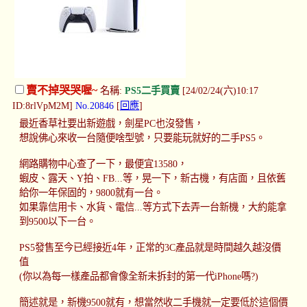
賣不掉哭哭喔~
名稱:
PS5二手買賣
[24/02/24(六)10:17
ID:8rlVpM2M]
No.20846
[
回應
]
最近香草社要出新遊戲，劍星PC也沒發售，
想說佛心來收一台隨便啥型號，只要能玩就好的二手PS5。
網路購物中心查了一下，最便宜13580，
蝦皮、露天、Y拍、FB...等，晃一下，新古機，有店面，且依舊
給你一年保固的，9800就有一台。
如果靠信用卡、水貨、電信...等方式下去弄一台新機，大約能拿
到9500以下一台。
PS5發售至今已經接近4年，正常的3C產品就是時間越久越沒價
值
(你以為每一樣產品都會像全新未拆封的第一代iPhone嗎?)
簡述就是，新機9500就有，想當然收二手機就一定要低於這個價