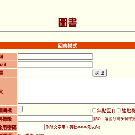
圖書
回應模式
稱
ail
題
文
加圖檔
[
無貼圖
] [
連貼
別標籤
(請以 , 逗號分隔多個標籤
除用密碼
(刪除文章用。英數字8字元以內)