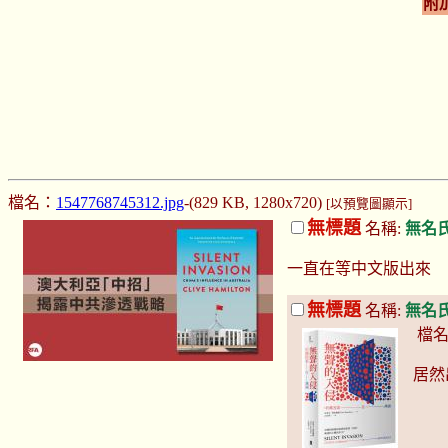
附
檔名：
1547768745312.jpg
-(829 KB, 1280x720)
[以預覽圖顯示]
無標題
名稱:
無名
一直在等中文版出來
無標題
名稱:
無名
檔名
居然