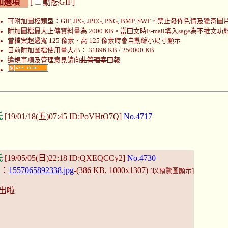
加選項
[
動態GIF]
可附加圖檔類型：GIF, JPG, JPEG, PNG, BMP, SWF，禁止發佈色情及獵奇圖
附加圖檔最大上傳資料量為 2000 KB。當回文時E-mail填入sage為不推文功
當檔案超過寬 125 像素、高 125 像素時會自動縮小尺寸顯示
目前附加圖檔使用量大小： 31896 KB / 250000 KB
違規事項及管理意見請向
此管理室
回報
氏
[19/01/18(五)07:45 ID:PoVHtO7Q]
No.4717
氏
[19/05/05(日)22:18 ID:QXEQCCy2]
No.4730
：
1557065892338.jpg
-(386 KB, 1000x1307)
[以預覽圖顯示]
出啦