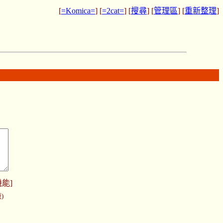
[
=Komica=
] [
=2cat=
] [
搜尋
] [
管理區
] [
重新整理
]
機能
]
)