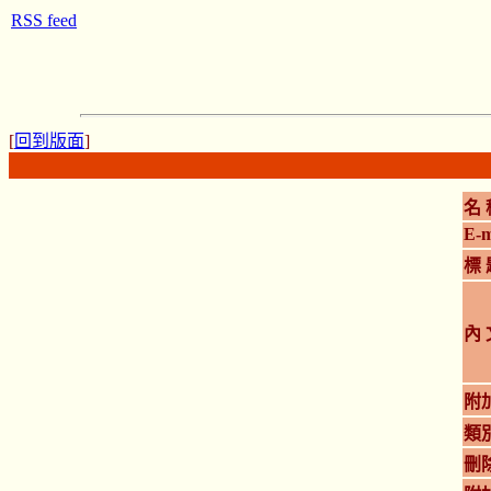
RSS feed
[
回到版面
]
名 
E-m
標 
內 
附
類
刪