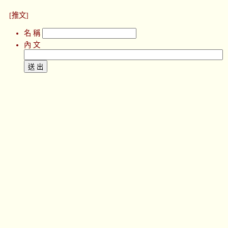
[推文]
名 稱
內 文