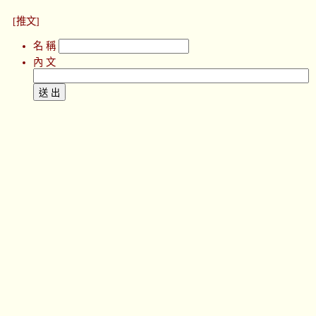
[推文]
名 稱
內 文