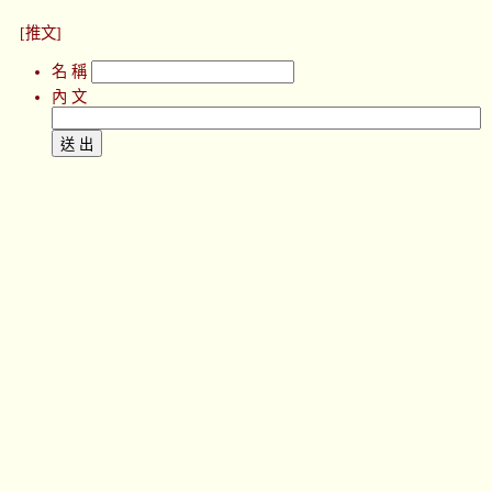
[推文]
名 稱
內 文