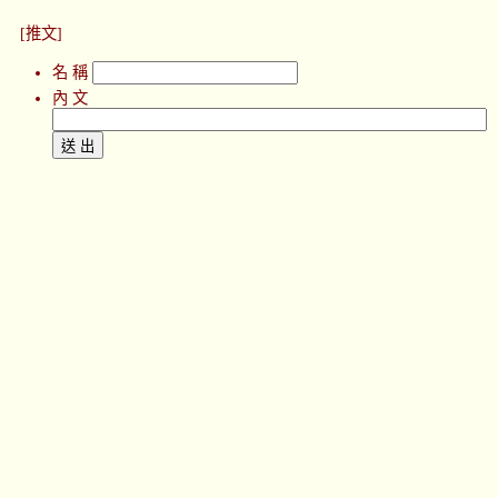
[推文]
名 稱
內 文