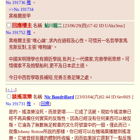
No.191736
推
+
>>No.191734
黑格爾是甲
回應樓主
名稱:
鮎川龍二
[23/06/29(四)17:42 ID:UAkz3euc]
No.191752
推
+
黑格爾主張"唯心論",求內在過程及心性。可惜另一名哲學家馬
克斯反對,主張"唯物論"。
中國宋明理學也有類近學說,批判上一代儒家,完善學術思想。可
惜儒家不及炮堅船利,更不及日本武土道。
今日中西哲學取長補短,完善乏善足陳之處。
[
+ / -
]
談搖滾樂
名稱:
Nic Baudrillard
[23/03/04(六)02:44 ID:6ev8ilS.]
No.191731
推
[
回應
]
+
是的，搖滾樂沒死，而是更壞——它成了活屍。現如今搖滾樂已
經不再具備任何實質的反叛性，因為已經沒有任何東西可以被反
叛。它淪為了無數無足輕重的文化符號當中的一個，僅此而已。
就像Johnny Rotton所說的那樣，你已經可以在機場廣播聽到搖滾
樂。它被曾經背離的體制所收編，因而如果說它還剩下一點反叛