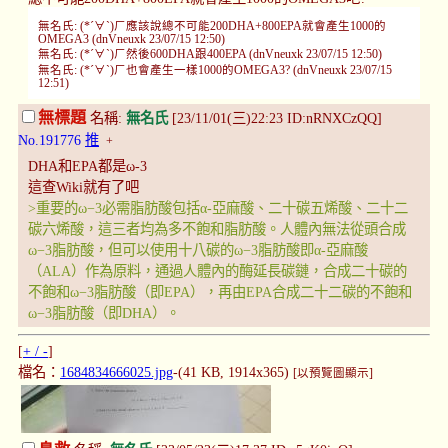
無名氏: (*´∀`)ㄏ應該說總不可能200DHA+800EPA就會產生1000的
OMEGA3 (dnVneuxk 23/07/15 12:50)
無名氏: (*´∀`)ㄏ然後600DHA跟400EPA (dnVneuxk 23/07/15 12:50)
無名氏: (*´∀`)ㄏ也會產生一樣1000的OMEGA3? (dnVneuxk 23/07/15
12:51)
無標題
名稱:
無名氏
[23/11/01(三)22:23 ID:nRNXCzQQ]
No.191776
推
+
DHA和EPA都是ω-3
這查Wiki就有了吧
>重要的ω−3必需脂肪酸包括α-亞麻酸、二十碳五烯酸、二十二
碳六烯酸，這三者均為多不飽和脂肪酸。人體內無法從頭合成
ω−3脂肪酸，但可以使用十八碳的ω−3脂肪酸即α-亞麻酸
（ALA）作為原料，通過人體內的酶延長碳鏈，合成二十碳的
不飽和ω−3脂肪酸（即EPA），再由EPA合成二十二碳的不飽和
ω−3脂肪酸（即DHA）。
[
+ / -
]
檔名：
1684834666025.jpg
-(41 KB, 1914x365)
[以預覽圖顯示]