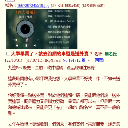
檔名：
1667207245519.jpg
-(37 KB, 800x450)
[以預覽圖顯示]
大學畢業了，該去跑網約車還是送外賣？
名稱:
無名氏
[22/10/31(一)17:07 ID:rlRpXFws]
No.191712
推
[
回應
]
+
九邊Pro 歷史，金融，軟件編碼，產品經理沈思錄
這段時間總有小夥伴跟我抱怨，大學畢業不好找工作，不如去送
外賣得了。
恰好我懂一點送外賣，對於他們這類牢騷，只能跟他們說，送外
賣這事，既是體力又是腦力勞動，盡管誰都可以去，但是跟土木
和機械比起來，只能是更「卷」，想幹出點名堂，真不是一般的
難。
去年在微博上突然收到一個消息，有個哥們上來就問我，說是馬