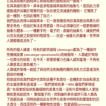
它成為現實的過程與它吞噬現實的過程是同一過程。
在其高級形態中，資本追求程度越來越高的抽象化，並因此力求
擺脫或許尚屬於現實的這一旨在使交流減速的機制。 它犧牲了
這一機制，也因此犧牲了自己。
我們由此而得以超越資本，它一直很徹底地扮演其統治與異化的
歷史角色，但由於無法走得更遠，所以必須讓位於一個更極端的
抽象化體系——一種數字的、電子的、虛擬的抽象化，讓我們得
以完全逃避之前提到的物質性——在這一抽象化的最後，世界與
人類都徹底消失了。
所有的個人維度、所有的創世過程 (demiurgie)都為了一種操作
性機械設置 (mecanique operationnelle)而被廢除。 人類處於免除
一切責任的狀態：在今天，即便是權力也讓人感到羞愧，不再有
人願意真正擔負權力。
人類或許是唯一創造了與自然法則無關的獨特消失方式甚或消失
藝術的物種。
但是說到底我們或許也曾對這種不負責任、這種對於自由和意志
的全盤捨棄有過渴望——“我們曾經有夢，IBM 讓我們夢想成
真!”在探索奴役狀態最細微的差異方面，沒有什麼物種比人更狡
猾和更具創造性。 整個電子的、控制論的革命或許只是人類為
了逃避自身，同時逃避自此在世界化背景中時時刻刻要面對的巨
大責任，而找尋到的一種動物性伎倆。 性愛過程(processus