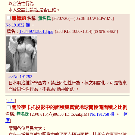
以合法性行為.
本人查證此論點,是否正確。
無標題
名稱:
無名氏
[26/07/20(一)05:38 ID:W.EdW3Zc]
No.191832
推
+
檔名：
1784497138618.jpg
-(258 KB, 1080x1314)
[以預覽圖顯示]
>>No.191792
日本明治維新學西方，禁止同性性行為，搞文明開化。可是後來
開放同性性行為，不視為"精神問題"。
[
+ / -
]
關於麥卡托投影中的面積與真實地球南極洲面積之比例
名稱:
無名氏
[23/07/15(六)06:58 ID:tSAakjIM]
No.191758
推
[
回
+
應
]
請問各位島民大大：
在麥卡托投影式地圖當中的平面南極洲面積，比起它在真實地球