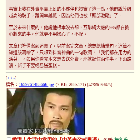
事實上我在外賣平臺上班的小夥伴也證實了這一點，他們說等級
越高的騎手，離開率越低，因為他們也被「頭部激勵」了。
至於未來什麼的，他說他根本沒去想，互聯網大廠的985都在擔
心將來的事，他就更不用操心了，不配。
文章也準備寫到這裏了，以前寫完文章，總想總結幾句，這篇不
知道該寫啥了，只想到抖音神曲的一句歌詞，「我們都在用力的
活著」，如果你看完本文想去送外賣，那就記住兩件事，下雨路
滑，新手不要輕易送蛋糕。
[
+ / -
]
檔名：
1659761483666.jpg
-(7 KB, 288x171)
[以預覽圖顯示]