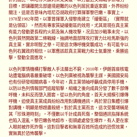
目標，即讓離開北部邊境避難的以色列居民重返家園，外界紛紛
關注，這是否意味內塔尼亞胡政府打算揮軍黎巴嫩。事實上，
1978至1982年間，以軍曾揮軍入侵黎南建立「緩衝區」（實際就
是佔領區），然而有專家質疑緩衝區的效用，尤其是現在真主黨
有能力發動更長程的火箭及無人機攻擊，况且加沙戰事未完，以
色列貿然開啟第二條戰線，抽調地面部隊攻打實力比哈馬斯強的
真主黨，實非明智之舉。可是這次傳呼機突襲成功，有可能令以
色列右翼政府相信，以軍應該趁真主黨戰力和士氣重挫，乘勝追
擊，發動全面進攻。
以色列軍情機構打擊敵人手法層出不窮，2010年，伊朗首座核電
站遭電腦病毒嚴重破壞，以色列廣被視為襲擊主謀，美國國安局
也有份研發相關病毒。今年初，真主黨領袖呼籲成員停用手機，
以防以色列情報部門追蹤狙擊，組織之後向成員分發了數千部傳
呼機，未料反而墮入圈套。從以色列的角度，首天大規模引爆傳
呼機，迫使真主黨成員紛紛改用對講機通訊，再於翌日集體引爆
對講機，明顯是想趕盡殺絕。對於真主黨而言，這次受襲堪稱是
其「珍珠港時刻」，不僅數以千計成員死傷，整個通訊指揮系統
也陷入混亂。黎巴嫩各地超市、街頭處處發生爆炸，有人更在家
人眼前被炸死炸傷，這對目擊者和無辜百姓所造成的恐慌效果，
實無異於恐怖襲擊。