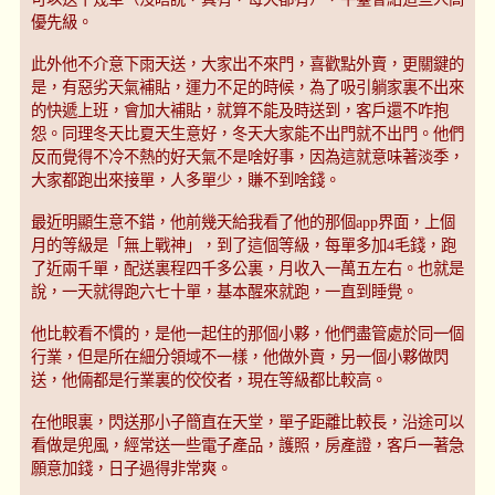
優先級。
此外他不介意下雨天送，大家出不來門，喜歡點外賣，更關鍵的
是，有惡劣天氣補貼，運力不足的時候，為了吸引躺家裏不出來
的快遞上班，會加大補貼，就算不能及時送到，客戶還不咋抱
怨。同理冬天比夏天生意好，冬天大家能不出門就不出門。他們
反而覺得不冷不熱的好天氣不是啥好事，因為這就意味著淡季，
大家都跑出來接單，人多單少，賺不到啥錢。
最近明顯生意不錯，他前幾天給我看了他的那個app界面，上個
月的等級是「無上戰神」，到了這個等級，每單多加4毛錢，跑
了近兩千單，配送裏程四千多公裏，月收入一萬五左右。也就是
說，一天就得跑六七十單，基本醒來就跑，一直到睡覺。
他比較看不慣的，是他一起住的那個小夥，他們盡管處於同一個
行業，但是所在細分領域不一樣，他做外賣，另一個小夥做閃
送，他倆都是行業裏的佼佼者，現在等級都比較高。
在他眼裏，閃送那小子簡直在天堂，單子距離比較長，沿途可以
看做是兜風，經常送一些電子產品，護照，房產證，客戶一著急
願意加錢，日子過得非常爽。