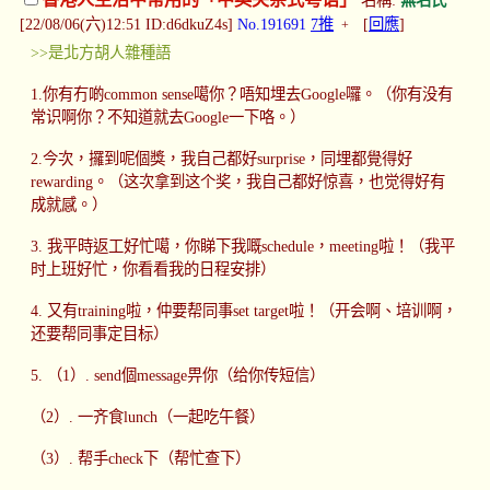
香港人生活中常用的「中英夹杂式粤语」
名稱:
無名氏
[22/08/06(六)12:51 ID:d6dkuZ4s]
No.191691
7推
[
回應
]
+
>>是北方胡人雜種語
1.你有冇啲common sense噶你？唔知埋去Google囉。（你有没有
常识啊你？不知道就去Google一下咯。）
2.今次，攞到呢個獎，我自己都好surprise，同埋都覺得好
rewarding。（这次拿到这个奖，我自己都好惊喜，也觉得好有
成就感。）
3. 我平時返工好忙噶，你睇下我嘅schedule，meeting啦！（我平
时上班好忙，你看看我的日程安排）
4. 又有training啦，仲要帮同事set target啦！（开会啊、培训啊，
还要帮同事定目标）
5. （1）. send個message畀你（给你传短信）
（2）. 一齐食lunch（一起吃午餐）
（3）. 帮手check下（帮忙查下）