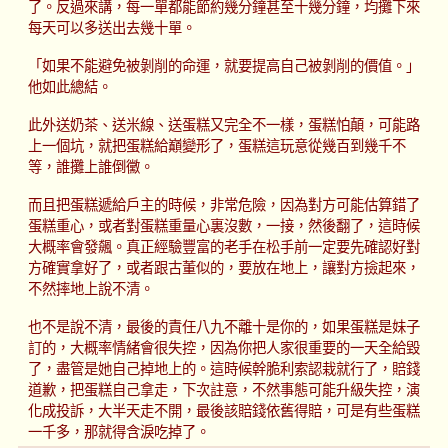
了。反過來講，每一單都能節約幾分鐘甚至十幾分鐘，均攤下來
每天可以多送出去幾十單。
「如果不能避免被剝削的命運，就要提高自己被剝削的價值。」
他如此總結。
此外送奶茶、送米線、送蛋糕又完全不一樣，蛋糕怕顛，可能路
上一個坑，就把蛋糕給巔變形了，蛋糕這玩意從幾百到幾千不
等，誰攤上誰倒黴。
而且把蛋糕遞給戶主的時候，非常危險，因為對方可能估算錯了
蛋糕重心，或者對蛋糕重量心裏沒數，一接，然後翻了，這時候
大概率會發飆。真正經驗豐富的老手在松手前一定要先確認好對
方確實拿好了，或者跟古董似的，要放在地上，讓對方撿起來，
不然摔地上說不清。
也不是說不清，最後的責任八九不離十是你的，如果蛋糕是妹子
訂的，大概率情緒會很失控，因為你把人家很重要的一天全給毀
了，盡管是她自己掉地上的。這時候幹脆利索認栽就行了，賠錢
道歉，把蛋糕自己拿走，下次註意，不然事態可能升級失控，演
化成投訴，大半天走不開，最後該賠錢依舊得賠，可是有些蛋糕
一千多，那就得含淚吃掉了。