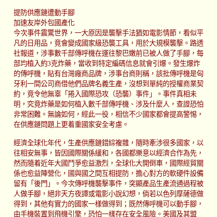
提防供應鏈遭動手腳
加速友岸外包國產化
今次事件震驚世界，一大原因是襲擊手法猶如電影情節，看似平
凡的日用品，竟會變成國家級恐襲工具，用於大規模襲擊。路透
社報道，涉事數千部傳呼機在運往黎巴嫩前已被人做了手腳，每
部均植入約3克炸藥，當收到特定編碼信息就會引爆。發生爆炸
的傳呼機，貼有台灣廠商品牌，涉事台商則稱，該批傳呼機是匈
牙利一間公司商借他們品牌名義生產，沒想到單純的授權商業契
約，竟令他無辜「捲入國際恐攻（恐襲）事件」。事件真相未
明，究竟炸藥是如何植入數千部傳呼機、涉及什麼人，查證恐怕
非常困難。無論如何，經此一役，相信不少國家都會提高警惕，
在供應鏈問題上更着重國家安全考慮。
經濟全球化年代，生產供應鏈錯綜複雜，隨時牽涉很多國家，以
往相安無事，皆因國際關係緩和，各國都樂意以經濟合作為先，
然而隨着近年大國鬥爭愈益激烈，全球化大開倒車，國際經貿關
係也愈益陣營化，國與國之間互相提防，擔心對方的軟硬件設備
留有「後門」。今次傳呼機襲擊事件，突顯產品生產流通過程被
人做手腳，絕非天方夜譚或電影小說幻想，倘若以色列摩薩德做
得到，其他有實力的國家一樣做得到；既然傳呼機可以動手腳，
由手機裝置到飛機引擎，恐怕一樣存在安全風險。美國及其盟