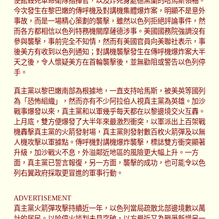
使館殺死革命衛隊指揮官，以及炸死身處德黑蘭的哈馬斯領袖。
今次發生在黎巴嫩的傳呼機及對講機集體爆炸案，明顯不是意外
事故，而是一場精心策劃的襲擊，雖然以色列拒絕評論事件，然
而各方都相信以色列特務機關摩薩德涉事。美國國務院強調沒有
參與襲擊，事前完全不知情，然而有美國官員向美聯社表示，事
後美方有收到以色列通知；對講機襲擊發生在傳呼機爆炸案大半
天之後，令人懷疑美方在首輪襲擊後，並無勸阻或警告以色列停
手。
真主黨以黎巴嫩南部為根據地，一直支持哈馬斯，被美英等國列
為「恐怖組織」，然而亦有不少阿拉伯人視真主黨為英雄。加沙
戰事爆發以來，真主黨和以軍幾乎每天都在以黎邊境交火互轟。
上月底，雙方便爆發了大半年來最激烈衝突，以軍派出上百架戰
機轟擊真主黨的火箭發射場，真主黨則發射數百枚火箭彈及以無
人機攻擊以軍據點。傳呼機對講機爆炸襲擊，標誌雙方衝突顯著
升級，加沙戰火不息，外溢鄰近地區的風險更大幅上升。一方
面，真主黨已誓言報復，另一方面，襲擊的成功，也可能令以色
列右翼政府採取更冒進的軍事行動。
ADVERTISEMENT
真主黨火箭彈攻擊持續近一年，以色列當局疏散北部邊境數以萬
計的居民。以哈停火談判未見突破，以方最近又為戰爭新增另一