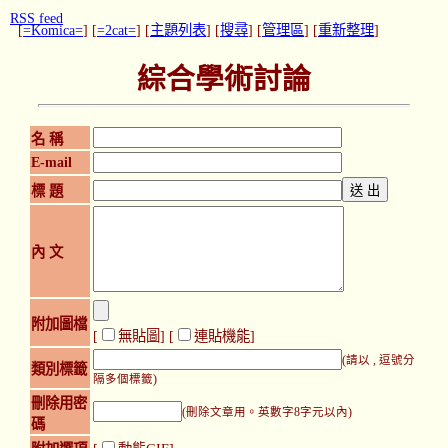
RSS feed
[
=Komica=
] [
=2cat=
] [
主題列表
] [
搜尋
] [
管理區
] [
重新整理
]
綜合學術討論
名 稱
E-mail
標 題
內 文
附加圖檔
[
無貼圖
] [
連貼機能
]
(請以 , 逗號分
類別標籤
隔多個標籤)
刪除用密
(刪除文章用。英數字8字元以內)
碼