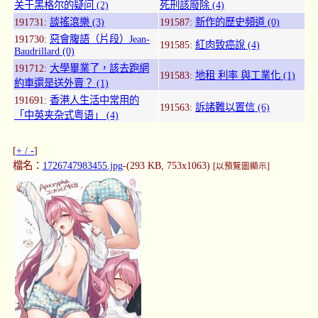
关于黑格尔的疑问 (2)
死刑該廢除 (4)
191731:
談搖滾樂 (3)
191587:
新作的歷史頻道 (0)
191730:
惡會腹語（片段）Jean-
191585:
紅肉致癌說 (4)
Baudrillard (0)
191712:
大學畢業了，該去跑網
191583:
地租 利率 與工業化 (1)
約車還是送外賣？ (1)
191691:
香港人生活中常用的
191563:
訴諸難以置信 (6)
「中英夹杂式粤语」 (4)
[
+ / -
]
檔名：
1726747983455.jpg
-(293 KB, 753x1063)
[以預覽圖顯示]