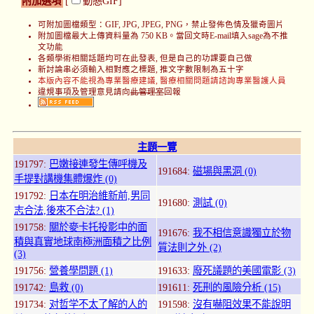
附加選項
[
動態GIF]
可附加圖檔類型：GIF, JPG, JPEG, PNG，禁止發佈色情及獵奇圖片
附加圖檔最大上傳資料量為 750 KB。當回文時E-mail填入sage為不推
文功能
各類學術相關話題均可在此發表, 但是自己的功課要自己做
新討論串必須輸入相對應之標題, 推文字數限制為五十字
本版內容不能視為專業醫療建議, 醫療相關問題請諮詢專業醫護人員
違規事項及管理意見請向
此管理室
回報
主題一覽
191797:
巴嫩接連發生傳呼機及
191684:
磁場與黑洞 (0)
手提對講機集體爆炸 (0)
191792:
日本在明治維新前,男同
191680:
測試 (0)
志合法,後來不合法? (1)
191758:
關於麥卡托投影中的面
191676:
我不相信意識獨立於物
積與真實地球南極洲面積之比例
質法則之外 (2)
(3)
191756:
營養學問題 (1)
191633:
廢死議題的美國電影 (3)
191742:
島救 (0)
191611:
死刑的風險分析 (15)
191734:
对哲学不太了解的人的
191598:
沒有嚇阻效果不能說明