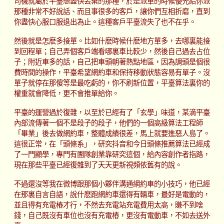
司機就屬於平臺想盡快丟棄的那種，於是派單的時候優先給你派
那種非常不好說話、而且事很多的客戶，讓你們互相折磨，直到
你盡快心服口服退出為止。這種客戶平臺流失了也不在乎。
然後就是怎麽多接單。比如什麽時候什麽地方單多，去哪裏能接
到回程單；自己弄個客戶端看哪裏車比較少，然後自己過去占位
子；附近車多的話，自己把車頭朝著熱點地區，因為調頭是個很
費時間的操作，平臺希望網約車和保持移動狀態容易有單子。沒
單子就停在那傻等是最吃虧的，你不刷新位置，平臺算法裏你的
權重就會降低，更不會推單給你。
平臺的運營過於復雜，以至於已經有了「玄學」味道，某滴平臺
內部流傳著一個不是段子的段子，他們的一個高級算法工程師
「畢業」後去做網約車，整體成績很差，馬上就要進惡人島了。
這很正常，在「頭條系」，研究抖音和今日頭條推薦算法已經成
了一門顯學，專門有團隊創業靠研究這個，給內容創作者指路，
現在那些平臺已經復雜到了天天更新視頻依舊有的說。
不過還沒等我在微博跟那個小夥伴溝通網約車的小技巧，他已經
在那裏自言自語，說什麽跑網約車還得有輛車，最好是電動的，
並且得有充電樁才行，不然去充電站充電費用太高，賺不到啥
錢，自己既沒有車位也沒有充電樁，更沒有電動車，不如去送外