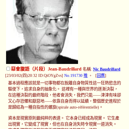
惡會腹語（片段）Jean-Baudrillard
名稱:
Nic Baudrillard
[23/03/02(四)20:32 ID:QiOYgZvs]
No.191730
推
[
回應
]
+
基本過程應該就是一切事物都在脫離自身物質性這一狂熱慾念的
驅使下，追求自身的抽象化。 這裡有一種與世界的逐漸決裂，
在這種決裂的最終階段，他者會消失，我們只能——津津有味卻
又心存恐懼和厭惡地——依靠自身而得以延續，整個歷史進程於
是歸結為一種自指性的螺旋(spirale auto-référentielle)。
資本是現實原則最純粹的表達。 它本身已經成為現實。 它生產
出現實，它變成了現實，但也在自身消失時令現實一道消失。