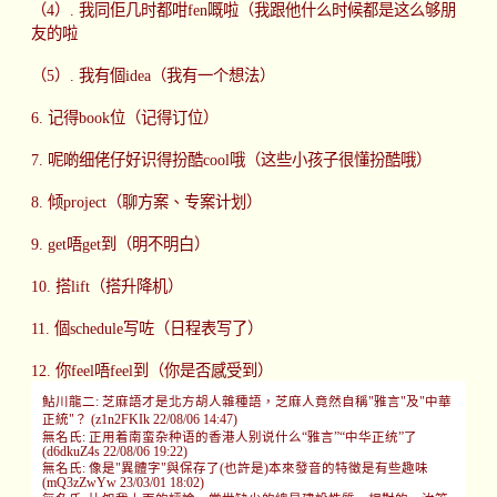
（4）. 我同佢几时都咁fen嘅啦（我跟他什么时候都是这么够朋
友的啦
（5）. 我有個idea（我有一个想法）
6. 记得book位（记得订位）
7. 呢啲细佬仔好识得扮酷cool哦（这些小孩子很懂扮酷哦）
8. 倾project（聊方案、专案计划）
9. get唔get到（明不明白）
10. 搭lift（搭升降机）
11. 個schedule写咗（日程表写了）
12. 你feel唔feel到（你是否感受到）
鮎川龍二: 芝麻語才是北方胡人雜種語，芝麻人竟然自稱"雅言"及"中華
正統"？ (z1n2FKIk 22/08/06 14:47)
無名氏: 正用着南蛮杂种语的香港人别说什么“雅言”“中华正统”了
(d6dkuZ4s 22/08/06 19:22)
無名氏: 像是"異體字"與保存了(也許是)本來發音的特徵是有些趣味
(mQ3zZwYw 23/03/01 18:02)