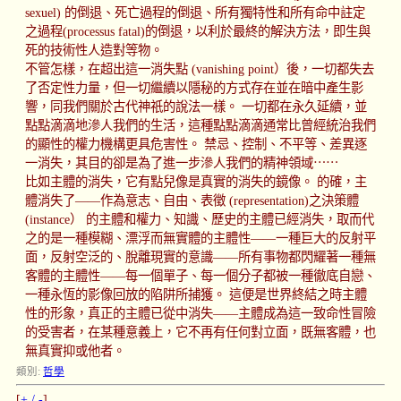
sexuel) 的倒退、死亡過程的倒退、所有獨特性和所有命中註定
之過程(processus fatal)的倒退，以利於最終的解決方法，即生與
死的技術性人造對等物。
不管怎樣，在超出這一消失點 (vanishing point）後，一切都失去
了否定性力量，但一切繼續以隱秘的方式存在並在暗中產生影
響，同我們關於古代神祇的說法一樣。 一切都在永久延續，並
點點滴滴地滲人我們的生活，這種點點滴滴通常比曾經統治我們
的顯性的權力機構更具危害性。 禁忌、控制、不平等、差異逐
一消失，其目的卻是為了進一步滲人我們的精神領域⋯⋯
比如主體的消失，它有點兒像是真實的消失的鏡像。 的確，主
體消失了——作為意志、自由、表徵 (representation)之決策體
(instance） 的主體和權力、知識、歷史的主體已經消失，取而代
之的是一種模糊、漂浮而無實體的主體性——一種巨大的反射平
面，反射空泛的、脫離現實的意識——所有事物都閃耀著一種無
客體的主體性——每一個單子、每一個分子都被一種徹底自戀、
一種永恆的影像回放的陷阱所捕獲。 這便是世界終結之時主體
性的形象，真正的主體已從中消失——主體成為這一致命性冒險
的受害者，在某種意義上，它不再有任何對立面，既無客體，也
無真實抑或他者。
類別:
哲學
[
+ / -
]