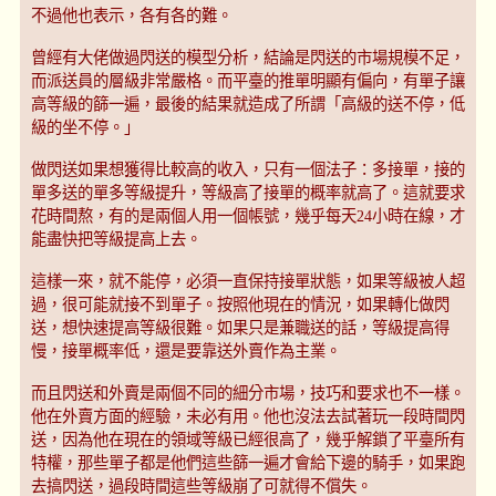
不過他也表示，各有各的難。
曾經有大佬做過閃送的模型分析，結論是閃送的市場規模不足，
而派送員的層級非常嚴格。而平臺的推單明顯有偏向，有單子讓
高等級的篩一遍，最後的結果就造成了所謂「高級的送不停，低
級的坐不停。」
做閃送如果想獲得比較高的收入，只有一個法子：多接單，接的
單多送的單多等級提升，等級高了接單的概率就高了。這就要求
花時間熬，有的是兩個人用一個帳號，幾乎每天24小時在線，才
能盡快把等級提高上去。
這樣一來，就不能停，必須一直保持接單狀態，如果等級被人超
過，很可能就接不到單子。按照他現在的情況，如果轉化做閃
送，想快速提高等級很難。如果只是兼職送的話，等級提高得
慢，接單概率低，還是要靠送外賣作為主業。
而且閃送和外賣是兩個不同的細分市場，技巧和要求也不一樣。
他在外賣方面的經驗，未必有用。他也沒法去試著玩一段時間閃
送，因為他在現在的領域等級已經很高了，幾乎解鎖了平臺所有
特權，那些單子都是他們這些篩一遍才會給下邊的騎手，如果跑
去搞閃送，過段時間這些等級崩了可就得不償失。