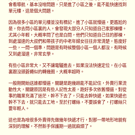
會看導航，基本沒啥問題，只是進了小區之後，能不能快速找到
單元樓，這是個大問題。
因為很多小區的單元樓並沒有標記，進了小區就懵逼，更尷尬的
是，你去問小區裏的人，會發現大部分人只知道自己家那棟樓。
尤其小年輕，大概率問了也是白問，他們只知道自己住的那棟，
到處溜達的大叔們和帶孩子的中老年婦女往往非常清楚，態度好
一些，一問一個準，問題是有時候整個小區一個人都沒，有時候
又到處溜達，非常玄學。
有些小區非常大，又不讓電驢進去，如果沒法快速定位，在小區
裏跟沒頭蒼蠅似的轉幾圈，大概率超時。
一般剛開始送誰都懵逼，關鍵是跑幾趟能不能記住，外賣行業流
動性大，關鍵原因是有些人記性太差，跑好多次依舊懵逼，對從
事的職業充滿了迷茫，幹不下去了，只能去幹快遞，如果快遞也
幹不下去，就只能去工地。至於打螺絲，不要誤會了，打螺絲只
要年輕人。
這也是為啥很多外賣得先做幾年快遞才行，對那一帶地形地貌有
深刻的理解，不然新手保護期一過就麻煩了。