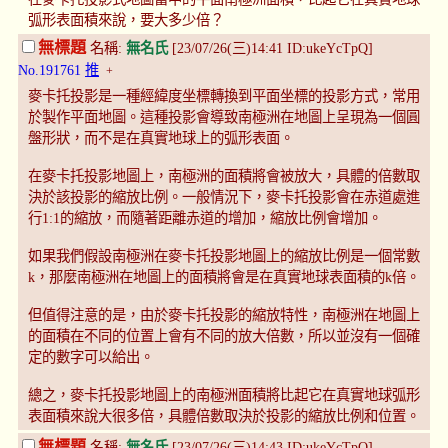
弧形表面積來說，要大多少倍？
無標題
名稱:
無名氏
[23/07/26(三)14:41 ID:ukeYcTpQ]
No.191761
推
+
麥卡托投影是一種經緯度坐標轉換到平面坐標的投影方式，常用
於製作平面地圖。這種投影會導致南極洲在地圖上呈現為一個圓
盤形狀，而不是在真實地球上的弧形表面。
在麥卡托投影地圖上，南極洲的面積將會被放大，具體的倍數取
決於該投影的縮放比例。一般情況下，麥卡托投影會在赤道處進
行1:1的縮放，而隨著距離赤道的增加，縮放比例會增加。
如果我們假設南極洲在麥卡托投影地圖上的縮放比例是一個常數
k，那麼南極洲在地圖上的面積將會是在真實地球表面積的k倍。
但值得注意的是，由於麥卡托投影的縮放特性，南極洲在地圖上
的面積在不同的位置上會有不同的放大倍數，所以並沒有一個確
定的數字可以給出。
總之，麥卡托投影地圖上的南極洲面積將比起它在真實地球弧形
表面積來說大很多倍，具體倍數取決於投影的縮放比例和位置。
無標題
名稱:
無名氏
[23/07/26(三)14:43 ID:ukeYcTpQ]