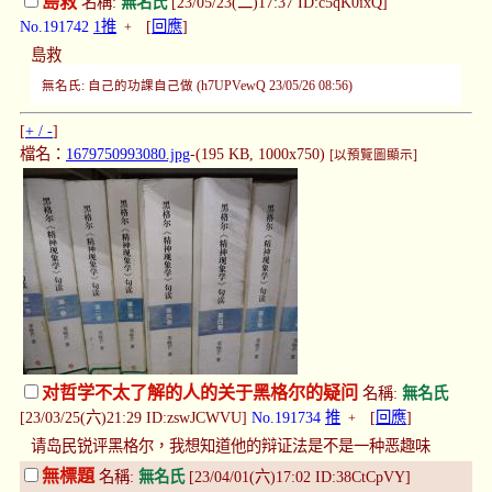
島救
名稱:
無名氏
[23/05/23(二)17:37 ID:c5qK0ixQ]
No.191742
1推
[
回應
]
+
島救
無名氏: 自己的功課自己做 (h7UPVewQ 23/05/26 08:56)
[
+ / -
]
檔名：
1679750993080.jpg
-(195 KB, 1000x750)
[以預覽圖顯示]
对哲学不太了解的人的关于黑格尔的疑问
名稱:
無名氏
[23/03/25(六)21:29 ID:zswJCWVU]
No.191734
推
[
回應
]
+
请岛民锐评黑格尔，我想知道他的辩证法是不是一种恶趣味
無標題
名稱:
無名氏
[23/04/01(六)17:02 ID:38CtCpVY]