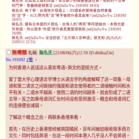
無名氏: 比如我上面的評論、常世缺少的總是建設性質、相對的～汝等
的鬥爭、意義總是很貧乏 (mQ3zZwYw 23/03/01 18:03)
無名氏: 再丁寧、台灣地方母語上、JIS語系的使用者自然會偏
向"汝"字、ACG界内見"汝"等字後排斥者其由來? (mQ3zZwYw 23/03/01
18:07)
無名氏: 還有日本語的片假名、台灣人的"拷貝"等符號組合、本質也是
外來語、所以很多"外語"排斥者其實是很無知 (mQ3zZwYw 23/03/01
18:09)
無名氏: mQ3zZwYw 汝当初说「北方胡人杂种语」很无知 (Bj.EzZyU
23/05/11 22:51)
無標題
名稱:
無名氏
[22/08/06(六)12:59 ID:d6dkuZ4s]
No.191692
1推
+
为何香港人说话这么喜欢粤语+英文的混搭方式。
爱丁堡大学心理语言学博士从语言学的角度解释了这一现象，母
语和第二语言之间链接的强度和语言使用者的二语接触时间和水
平有关。二语水平越高，使用二语的时间越多，就会形成了二语
主导。反之如果母语词汇长时间没有受到激活，概念和母语词汇
的连接便会减弱。
了解这个概念之后，再联系香港来看，
首先，在历史上香港曾经被英国殖民，百年间被迫吸收很多西方
文化，同时包括英语，在这一段时间本港人几乎没人不会英语。