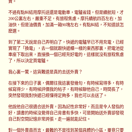
賣。
不過有點糾結用摩托送還是電動車，電驢省錢，但是續航短，才
200公裏左右，嚴重不足，有旅程焦慮。摩托續航四百左右，加
油快，但是油價貴，加滿一箱90塊左右。有點糾結，不知道該怎
麽選。
到了第二天說是自己弄明白了，快遞的電驢早已不用充電，已經
實現了「換電」，去一個就跟快遞櫃一樣的東西那裏，把電池從
車座下取出來，直接換一個已經充好電的，這樣就沒有旅程焦慮
了，所以決定買電驢。
我心裏一驚，這貨難道是真的去送外賣？
在接下來的日子裏，偶爾往我這裏發幾句，有時候寫得多，有時
候寫得少，有時候評價我的帖子，有時候聊他自己，時間長了，
突然發現我對快遞已經懂得足夠多，我也可以去送了。
他說他自己很適合送外賣，因為記性非常好，而且是令人發指的
好，讀書的時候沒覺得自己背書有多快，可是開始送外賣卻發現
自己對空間記憶非常誇張，走一遍就能記住。
對一個外賣員而言，最難的不是找到某個具體的小區，畢竟只要