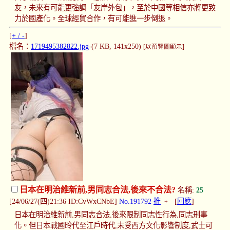
友，未來有可能更強調「友岸外包」，至於中國等相信亦將更致
力於國產化。全球經貿合作，有可能進一步倒退。
[
+ / -
]
檔名：
1719495382822.jpg
-(7 KB, 141x250)
[以預覽圖顯示]
日本在明治維新前,男同志合法,後來不合法?
名稱:
25
[24/06/27(四)21:36 ID:CvWxCNbE]
No.191792
推
[
回應
]
+
日本在明治維新前,男同志合法,後來限制同志性行為,同志刑事
化。但日本戰國昤代至江戶時代,末受西方文化影響制度,武士可