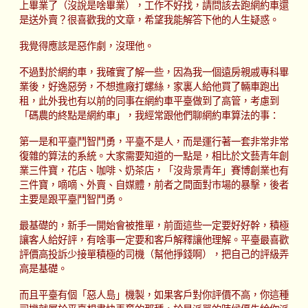
上畢業了（沒說是啥畢業），工作不好找，請問該去跑網約車還
是送外賣？很喜歡我的文章，希望我能解答下他的人生疑惑。
我覺得應該是惡作劇，沒理他。
不過對於網約車，我確實了解一些，因為我一個遠房親戚專科畢
業後，好逸惡勞，不想進廠打螺絲，家裏人給他買了輛車跑出
租，此外我也有以前的同事在網約車平臺做到了高管，考慮到
「碼農的終點是網約車」，我經常跟他們聊網約車算法的事：
第一是和平臺鬥智鬥勇，平臺不是人，而是運行著一套非常非常
復雜的算法的系統。大家需要知道的一點是，相比於文藝青年創
業三件寶，花店、咖啡、奶茶店，「沒背景青年」賽博創業也有
三件寶，嘀嘀、外賣、自媒體，前者之間面對市場的暴擊，後者
主要是跟平臺鬥智鬥勇。
最基礎的，新手一開始會被推單，前面這些一定要好好幹，積極
讓客人給好評，有啥事一定要和客戶解釋讓他理解。平臺最喜歡
評價高投訴少接單積極的司機（幫他掙錢啊），把自己的評級弄
高是基礎。
而且平臺有個「惡人島」機製，如果客戶對你評價不高，你這種