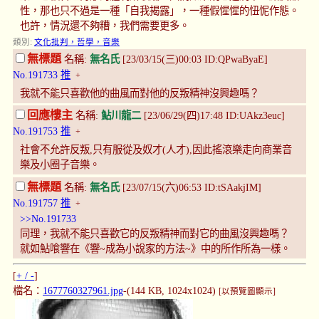
性，那也只不過是一種「自我揭露」，一種假惺惺的忸怩作態。
也許，情況還不夠糟，我們需要更多。
類別:
文化批判，哲學，音樂
無標題
名稱:
無名氏
[23/03/15(三)00:03 ID:QPwaByaE]
No.191733
推
+
我就不能只喜歡他的曲風而對他的反叛精神沒興趣嗎？
回應樓主
名稱:
鮎川龍二
[23/06/29(四)17:48 ID:UAkz3euc]
No.191753
推
+
社會不允許反叛,只有服從及奴才(人才),因此搖滾樂走向商業音
樂及小圈子音樂。
無標題
名稱:
無名氏
[23/07/15(六)06:53 ID:tSAakjIM]
No.191757
推
+
>>No.191733
同理，我就不能只喜歡它的反叛精神而對它的曲風沒興趣嗎？
就如鮎喰響在《響~成為小說家的方法~》中的所作所為一樣。
[
+ / -
]
檔名：
1677760327961.jpg
-(144 KB, 1024x1024)
[以預覽圖顯示]