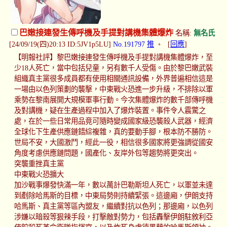
巴嫩接連發生傳呼機及手提對講機集體爆炸
名稱:
無名氏
[24/09/19(四)20:13 ID:5JV1p5LU]
No.191797
推
[
回應
]
+
【明報社評】黎巴嫩接連發生傳呼機及手提對講機集體爆炸，至
少18人死亡，當中包括兒童，另有數千人受傷。由於黎巴嫩武裝
組織真主黨很多成員都有使用相關通訊設備，外界普遍相信這是
一場由以色列策劃的襲擊，中東戰火恐進一步升級，不排除以軍
乘勢在黎南展開大規模軍事行動。今次集體爆炸的數千部傳呼機
及對講機，疑在生產過程中加入了爆炸裝置。事件令人震驚之
處，在於一些日常用品竟可隨時變成國家級恐襲殺人武器，經濟
全球化下生產供應鏈錯綜複雜，真的要動手腳，根本防不勝防。
世局不安，大國激鬥，經此一役，相信很多國家將更強調從國安
角度考慮供應鏈問題，國產化、友岸外包等趨勢將更突出。
突襲重挫真主黨
中東戰火恐擴大
加沙戰事爆發快滿一年，數以萬計巴勒斯坦人死亡，以軍並未達
到剷除哈馬斯的目標，中東局勢則持續緊張。這邊廂，伊朗支持
哈馬斯、真主黨等區內盟友，繼續對抗以色列；那邊廂，以色列
涉嫌以暗殺等狠辣手段，打擊敵對勢力，包括轟擊伊朗駐敘利亞