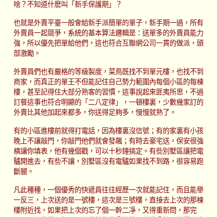
啥？不知道什麽叫「新手保護期」？
也就是外賣平臺一般會給新手派簡單的單子，新手期一過，所有
外賣員一起競爭，系統的基本算法邏輯是：送單多的外賣員能力
強，所以優先把單給他們，這也符合互聯網公司一貫的做派，頭
部激勵。
外賣員們也有嚴格的等級製度，菜鳥既找不到單元樓，也找不到
商家，而真正的單王不但能記住自己勢力範圍內每個小區的每棟
樓，甚至記得住大部分熟客的習慣，這事說起來匪夷所思，不過
訂餐這事也符合明顯的「二八定律」，一頓樓裏，少數幾家訂的
外賣比其他加起來都多，你送得足夠多，慢慢就熟了。
有的小區進樓前就得打電話，因為樓裏沒信號；有的家裏有小孩
晚上不讓敲門，你敲門他們就會發飆；有時去豪宅送，保安很強
橫讓你填表，他有幾個戳，可以十秒鐘搞定。有些別墅區讓把電
驢開進去，有些不讓，別墅區沒有電驢如果找不到路，很容易跑
斷腿。
凡此種種，一個優秀的快遞員往往經歷一次就能記住，而且能舉
一反三，上次送的是一號樓，這次是三號樓，直接去上次的那棟
樓附近找，如果把上次的忘了個一幹二凈，又得重新問，那完