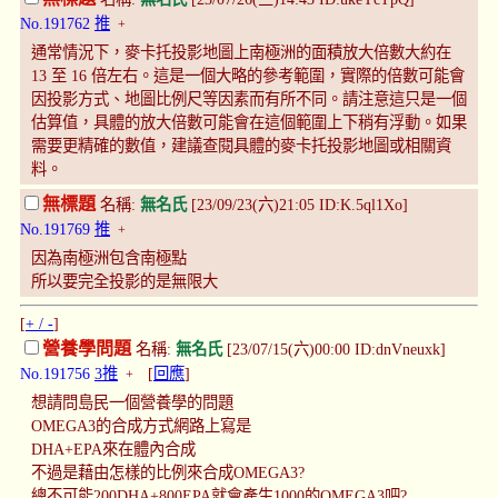
No.191762
推
+
通常情況下，麥卡托投影地圖上南極洲的面積放大倍數大約在
13 至 16 倍左右。這是一個大略的參考範圍，實際的倍數可能會
因投影方式、地圖比例尺等因素而有所不同。請注意這只是一個
估算值，具體的放大倍數可能會在這個範圍上下稍有浮動。如果
需要更精確的數值，建議查閱具體的麥卡托投影地圖或相關資
料。
無標題
名稱:
無名氏
[23/09/23(六)21:05 ID:K.5ql1Xo]
No.191769
推
+
因為南極洲包含南極點
所以要完全投影的是無限大
[
+ / -
]
營養學問題
名稱:
無名氏
[23/07/15(六)00:00 ID:dnVneuxk]
No.191756
3推
[
回應
]
+
想請問島民一個營養學的問題
OMEGA3的合成方式網路上寫是
DHA+EPA來在體內合成
不過是藉由怎樣的比例來合成OMEGA3?
總不可能200DHA+800EPA就會產生1000的OMEGA3吧?