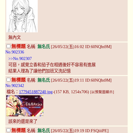
無內文
無標題
名稱:
無名氏
[26/05/22(五)16:02 ID:60NQhs9M]
No.902336
>>No.902307
可惡，感覺立香和茄子在相遇後好不容易有進展
結果人理為了讓他們加班又洗記憶
無標題
名稱:
無名氏
[26/05/22(五)19:11 ID:60NQhs9M]
No.902342
檔名：
1779451887240.jpg
-(157 KB, 1254x706)
[以預覽圖顯示]
該來的還是來了
無標題
名稱:
無名氏
[26/05/22(五)19:19 ID:FSQiiiPE]