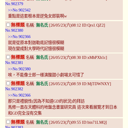
No.902379
>>No.902342
重點是這套根本是逆兔女郎裝啊w
無標題
名稱:
無名氏
[26/05/23(六)08:12 ID:Qrs1.QZ2]
No.902380
>>No.902366
就是從原本對迦勒底記憶很模糊
現在變成對大學時代記憶很模糊
無標題
名稱:
無名氏
[26/05/23(六)08:30 ID:xMhPXh1c]
No.902381
>>No.902380
唉，不能像士郎一樣演酸甜小劇場太可惜了
無標題
名稱:
無名氏
[26/05/23(六)08:59 ID:MjTDWNXY]
No.902382
>>No.902366
那只是禮貌性(因為不知道GD的狀況)的拜訪
馬修一直在天體科的地盤念書當研究員 這次來看展覽才到日本
和GD完全沒有交集
無標題
名稱:
無名氏
[26/05/23(六)09:55 ID:bin71LMQ]
No.902383