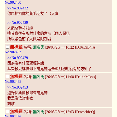
No.902450
>>No.902432
你想抽插你的黃毛朋友？（大喜
>>No.902429
人類惡幹莉莉絲
這其實很有影射什麼的意味（個人偏見
所以紫色茄子大概是限制器
無標題
名稱:
無名氏
[26/05/25(一)10:22 ID:0kOiB4IA]
No.902453
>>No.902429
因為沒有什麼聖經神話
基督教只講信仰不講鬼神這是型月初期就有的方針了
無標題
名稱:
無名氏
[26/05/25(一)11:08 ID:1hpMIvxs]
No.902455
>>No.902453
還好伊斯蘭教都會講鬼神
我是沒信錯宗教
讚啦
無標題
名稱:
無名氏
[26/05/25(一)12:03 ID:rcoebbsQ]
No.902456