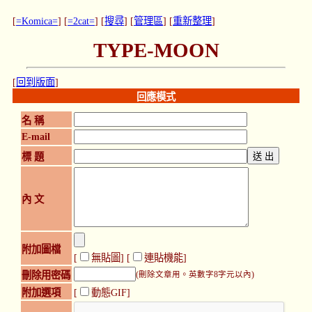
[
=Komica=
] [
=2cat=
] [
搜尋
] [
管理區
] [
重新整理
]
TYPE-MOON
[
回到版面
]
回應模式
名 稱
E-mail
標 題
內 文
附加圖檔
[
無貼圖
] [
連貼機能
]
刪除用密碼
(刪除文章用。英數字8字元以內)
附加選項
[
動態GIF]