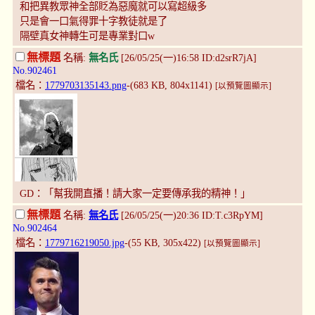
和把異教眾神全部貶為惡魔就可以寫超級多
只是會一口氣得罪十字教徒就是了
隔壁真女神轉生可是專業對口w
無標題
名稱:
無名氏
[26/05/25(一)16:58 ID:d2srR7jA]
No.902461
檔名：
1779703135143.png
-(683 KB, 804x1141)
[以預覽圖顯示]
GD：「幫我開直播！請大家一定要傳承我的精神！」
無標題
名稱:
無名氏
[26/05/25(一)20:36 ID:T.c3RpYM]
No.902464
檔名：
1779716219050.jpg
-(55 KB, 305x422)
[以預覽圖顯示]