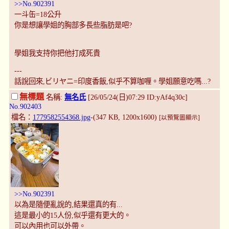
>>No.902391
一斗缶=18公升
你是想讓學姐的胸部多長些脂肪是吧?
學姐我支持你把他打成死貴
---
話說回來,ビリヤニ=印度香飯,似乎不算咖喱。學姐願意吃嗎...?
無標題
名稱:
無名氏
[26/05/24(日)07:29 ID:yAf4q30c]
No.902403
檔名：
1779582554368.jpg
-(347 KB, 1200x1600)
[以預覽圖顯示]
>>No.902391
以為是隨便亂說的,結果還真的有...
這是最小的15人份,似乎還有更大的。
可以內用也可以外帶。