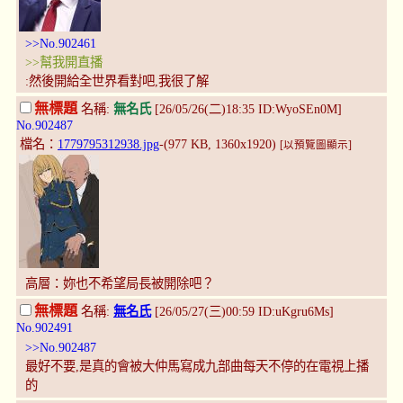
>>No.902461
>>幫我開直播
:然後開給全世界看對吧,我很了解
無標題
名稱:
無名氏
[26/05/26(二)18:35 ID:WyoSEn0M]
No.902487
檔名：
1779795312938.jpg
-(977 KB, 1360x1920)
[以預覽圖顯示]
高層：妳也不希望局長被開除吧？
無標題
名稱:
無名氏
[26/05/27(三)00:59 ID:uKgru6Ms]
No.902491
>>No.902487
最好不要,是真的會被大仲馬寫成九部曲每天不停的在電視上播
的