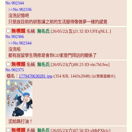
No.902344
>>No.902336
沒洗記憶吧
只是說目前的狀態讓之前的生活變得像做夢一樣的感覺
無標題
名稱:
無名氏
[26/05/22(五)21:32 ID:UFEqNLL.]
No.902366
>>No.902344
沒洗啦
都有說留學生瑪修是會到GD家登門拜訪的關係了
無標題
名稱:
無名氏
[26/05/23(六)00:23 ID:vkc7hUbw]
No.902375
檔名：
1779470630281.jpg
-(354 KB, 1443x2048)
[以預覽圖顯示]
泥給路打油！
無標題
名稱:
無名氏
[26/05/23(六)07:50 ID:xMhPXh1c]