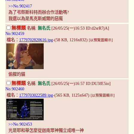
>>No.902417
為了弔祭斯科特而辦合作活動嗎?
我還以為是馬克斯威爾的惡魔
無標題
名稱:
無名氏
[26/05/25(一)16:53 ID:d2srR7jA]
No.902459
檔名：
1779702820616.jpg
-(58 KB, 1216x832)
[以預覽圖顯示]
偷腥的貓
無標題
名稱:
無名氏
[26/05/25(一)16:57 ID:DU3fE5io]
No.902460
檔名：
1779703022589.jpg
-(565 KB, 1125x647)
[以預覽圖顯示]
>>No.902453
光是耶和華怎麼從迦南眾神獨立成唯一神