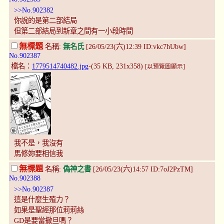
>>No.902382
你說的是第二部結局
但第二部結局到新章之間有一小段時間
無標題
名稱:
無名氏
[26/05/23(六)12:39 ID:vkc7hUbw]
No.902387
檔名：
1779514740482.jpg
-(35 KB, 231x358)
[以預覽圖顯示]
我不是，我沒有
馬修妳要相信我
無標題
名稱:
偽神之書
[26/05/23(六)14:57 ID:7oJ2PzTM]
No.902388
>>No.902387
這是什麼生殖力？
如果是聖經那位莉莉絲
GD是要當撒旦嗎？