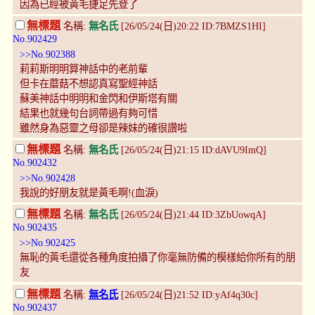
因為已經被黃毛捷足先登了
無標題
名稱:
無名氏
[26/05/24(日)20:22 ID:7BMZS1HI]
No.902429
>>No.902388
莉莉斯明明算神話中的老前輩
但卡在蘑菇不想認真寫聖經神話
蘇美神話中明明和金閃和伊斯塔有關
結果也就幾句台詞帶過有夠可惜
雖然身為惡靈之母卻是辣妹的確很讚啦
無標題
名稱:
無名氏
[26/05/24(日)21:15 ID:dAVU9ImQ]
No.902432
>>No.902428
我說的好朋友就是黃毛啊!(血淚)
無標題
名稱:
無名氏
[26/05/24(日)21:44 ID:3ZbUowqA]
No.902435
>>No.902425
無恥的黃毛還從各種角度拍攝了你毫無防備的模樣給你所有的朋
友
無標題
名稱:
無名氏
[26/05/24(日)21:52 ID:yAf4q30c]
No.902437