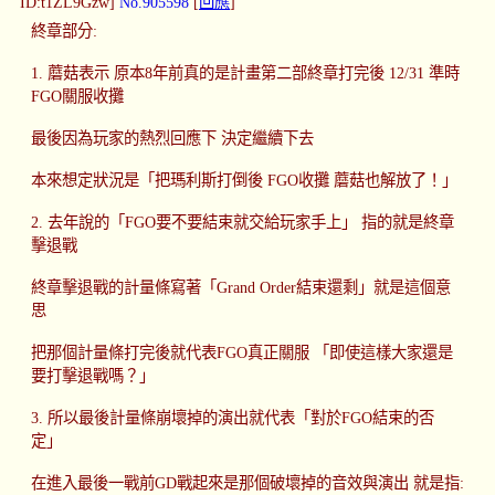
ID:t1ZL9Gzw]
No.905598
[
回應
]
終章部分:
1. 蘑菇表示 原本8年前真的是計畫第二部終章打完後 12/31 準時
FGO關服收攤
最後因為玩家的熱烈回應下 決定繼續下去
本來想定狀況是「把瑪利斯打倒後 FGO收攤 蘑菇也解放了！」
2. 去年說的「FGO要不要結束就交給玩家手上」 指的就是終章
擊退戰
終章擊退戰的計量條寫著「Grand Order結束還剩」就是這個意
思
把那個計量條打完後就代表FGO真正關服 「即使這樣大家還是
要打擊退戰嗎？」
3. 所以最後計量條崩壞掉的演出就代表「對於FGO結束的否
定」
在進入最後一戰前GD戰起來是那個破壞掉的音效與演出 就是指: