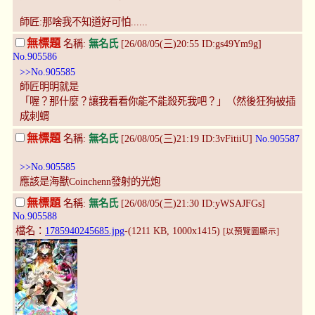
師匠:那啥我不知道好可怕......
無標題
名稱:
無名氏
[26/08/05(三)20:55 ID:gs49Ym9g]
No.905586
>>No.905585
師匠明明就是
「喔？那什麼？讓我看看你能不能殺死我吧？」（然後狂狗被插
成刺蝟
無標題
名稱:
無名氏
[26/08/05(三)21:19 ID:3vFitiiU]
No.905587
>>No.905585
應該是海獸Coinchenn發射的光炮
無標題
名稱:
無名氏
[26/08/05(三)21:30 ID:yWSAJFGs]
No.905588
檔名：
1785940245685.jpg
-(1211 KB, 1000x1415)
[以預覽圖顯示]