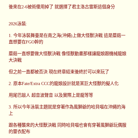
後來在2-6被術傻用掉了 就選擇了君主洛古雷斯這個身分
2026泳裝:
1. 今年泳裝舞臺是在南之海(沖繩)上做大怪獸決戰 這是蘑菇一
直想要在FGO幹的
蘑菇一直想要做大怪獸決戰 像怪獸動畫那樣讓龍娘跟機械龍娘
大決戰
但之前一直都被否決 現在終章結束後終於可以來玩了
2. 原本Fate/Extra CCC的龍娘設計就是某巨大怪獸的擬人化
用尾巴敲人 超音波聲音 以及實際上是龍等等
3. 所以今年泳裝主題就是穿著作為風獅爺的哈貝喵在沖繩的海
上
跟各種襲來的大怪獸決戰 同時哈貝喵也會有穿著風獅爺玩偶服
的靈衣配布