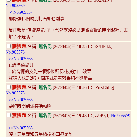
無標題
名稱:
無名氏
[26/08/05(三)17:34 ID:GS2le2N.]
No.905569
>>No.905557
那你強化關就別打石頭也別拿
反正都是“浪費產能”了，當然就沒必要浪費寶貴的時間跟精力去
解了不是嗎？
無標題
名稱:
無名氏
[26/08/05(三)18:33 ID:oX/HPlkk]
No.905573
>>No.905563
1.給海德寶具
2.給海德的技能一個類似所長3技的扣np效果
我猜大概是2啦，問題就是看效果夠不夠豪華
無標題
名稱:
無名氏
[26/08/05(三)18:56 ID:cZnZEhLg]
No.905575
>>No.905565
要拖時間到泳裝活動啊
無標題
名稱:
無名氏
[26/08/05(三)19:48 ID:jzz9B5jI]
No.905579
>>No.905565
沒，五星裁和五星槍還不知道是誰