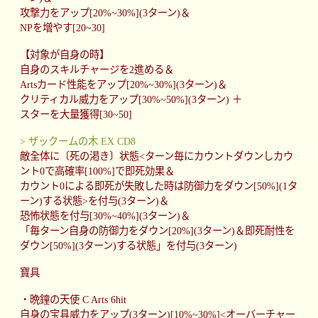
攻撃力をアップ[20%~30%](3ターン)＆
NPを増やす[20~30]
【対象が自身の時】
自身のスキルチャージを2進める＆
Artsカード性能をアップ[20%~30%](3ターン)＆
クリティカル威力をアップ[30%~50%](3ターン) ＋
スターを大量獲得[30~50]
> ザックームの木 EX CD8
敵全体に〔死の渇き〕状態<ターン毎にカウントダウンしカウ
ント0で高確率[100%]で即死効果＆
カウント0による即死が失敗した時は防御力をダウン[50%](1タ
ーン)する状態>を付与(3ターン)＆
恐怖状態を付与[30%~40%](3ターン)＆
「毎ターン自身の防御力をダウン[20%](3ターン)＆即死耐性を
ダウン[50%](3ターン)する状態」を付与(3ターン)
寶具
・晩鐘の天使 C Arts 6hit
自身の宝具威力をアップ(3ターン)[10%~30%]<オーバーチャー