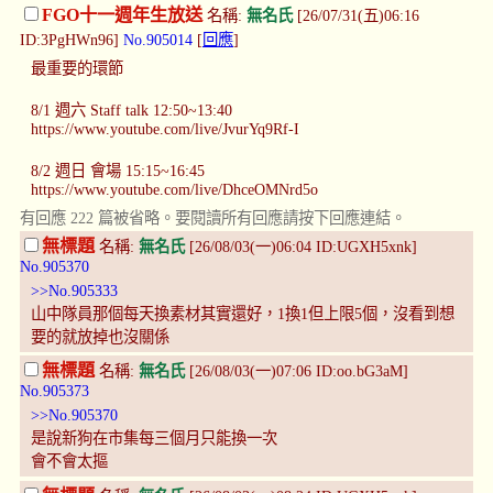
FGO十一週年生放送
名稱:
無名氏
[26/07/31(五)06:16
ID:3PgHWn96]
No.905014
[
回應
]
最重要的環節
8/1 週六 Staff talk 12:50~13:40
https://www.youtube.com/live/JvurYq9Rf-I
8/2 週日 會場 15:15~16:45
https://www.youtube.com/live/DhceOMNrd5o
有回應 222 篇被省略。要閱讀所有回應請按下回應連結。
無標題
名稱:
無名氏
[26/08/03(一)06:04 ID:UGXH5xnk]
No.905370
>>No.905333
山中隊員那個每天換素材其實還好，1換1但上限5個，沒看到想
要的就放掉也沒關係
無標題
名稱:
無名氏
[26/08/03(一)07:06 ID:oo.bG3aM]
No.905373
>>No.905370
是說新狗在市集每三個月只能換一次
會不會太摳