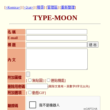
[
=Komica=
] [
=2cat=
] [
搜尋
] [
管理區
] [
重新整理
]
TYPE-MOON
名 稱
E-mail
標 題
內 文
附加圖檔
[
無貼圖
] [
連貼機能
]
刪除用密碼
(刪除文章用。英數字8字元以內)
附加選項
[
動態GIF]
驗證碼