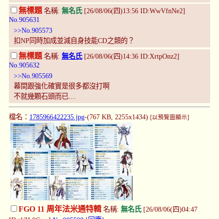
無標題
名稱:
無名氏
[26/08/06(四)13:56 ID:WwVfnNe2]
No.905631
>>No.905573
扣NP同時加成並減自身技能CD之類的？
無標題
名稱:
無名氏
[26/08/06(四)14:36 ID:XrtpOnz2]
No.905632
>>No.905569
幕間跟強化確實是很多都沒打啊
不就幾顆石頭而已....
檔名：
1785966422235.jpg
-(767 KB, 2255x1434)
[以預覽圖顯示]
FGO 11 周年法米通特輯
名稱:
無名氏
[26/08/06(四)04:47