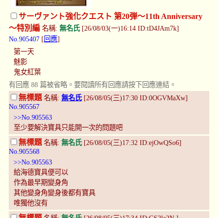
サーヴァント強化クエスト 第20弾～11th Anniversary
～特別編
名稱:
無名氏
[26/08/03(一)16:14 ID:tD4JAm7k]
No.905407
[
回應
]
第一天
魅影
鬼女紅葉
有回應 88 篇被省略。要閱讀所有回應請按下回應連結。
無標題
名稱:
無名氏
[26/08/05(三)17:30 ID:0OGVMaXw]
No.905567
>>No.905563
至少要解決寶具只能開一次的問題吧
無標題
名稱:
無名氏
[26/08/05(三)17:32 ID:ejOwQSo6]
No.905568
>>No.905563
給海德寶具便可以
作為最早期變身角
其他變身角變身後都有寶具
唯獨他沒有