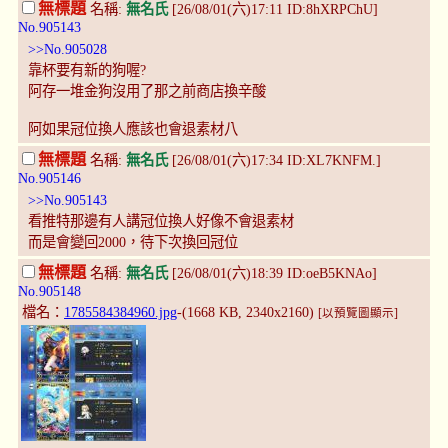
無標題
名稱:
無名氏
[26/08/01(六)17:11 ID:8hXRPChU]
No.905143
>>No.905028
靠杯要有新的狗喔?
阿存一堆金狗沒用了那之前商店換辛酸
阿如果冠位換人應該也會退素材八
無標題
名稱:
無名氏
[26/08/01(六)17:34 ID:XL7KNFM.]
No.905146
>>No.905143
看推特那邊有人講冠位換人好像不會退素材
而是會變回2000，待下次換回冠位
無標題
名稱:
無名氏
[26/08/01(六)18:39 ID:oeB5KNAo]
No.905148
檔名：
1785584384960.jpg
-(1668 KB, 2340x2160)
[以預覽圖顯示]