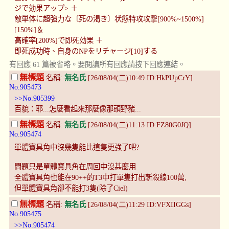
ジで効果アップ> ＋
敵単体に超強力な〔死の渇き〕状態特攻攻撃[900%~1500%]
[150%]＆
高確率[200%]で即死効果 ＋
即死成功時、自身のNPをリチャージ[10]する
有回應 61 篇被省略。要閱讀所有回應請按下回應連結。
無標題
名稱:
無名氏
[26/08/04(二)10:49 ID:HkPUpCrY]
No.905473
>>No.905399
百貌：耶...怎麼看起來那麼像那頭野豬...
無標題
名稱:
無名氏
[26/08/04(二)11:13 ID:FZ80G0JQ]
No.905474
單體寶具角中沒幾隻能比這隻更強了吧?
問題只是單體寶具角在周回中沒甚麼用
全體寶具角也能在90++的T3中打單隻打出斬殺線100萬,
但單體寶具角卻不能打3隻(除了Ciel)
無標題
名稱:
無名氏
[26/08/04(二)11:29 ID:VFXIIGGs]
No.905475
>>No.905474