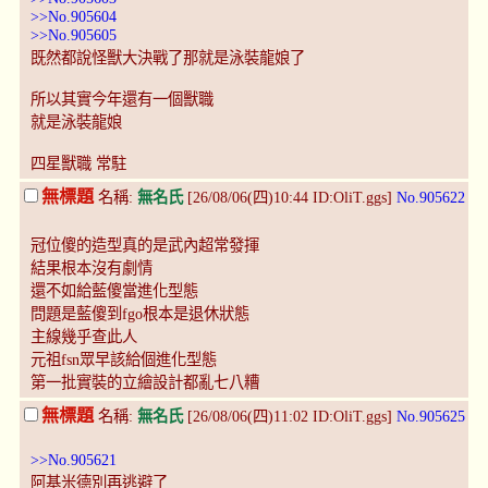
>>No.905604
>>No.905605
既然都說怪獸大決戰了那就是泳裝龍娘了
所以其實今年還有一個獸職
就是泳裝龍娘
四星獸職 常駐
無標題
名稱:
無名氏
[26/08/06(四)10:44 ID:OliT.ggs]
No.905622
冠位傻的造型真的是武內超常發揮
結果根本沒有劇情
還不如給藍傻當進化型態
問題是藍傻到fgo根本是退休狀態
主線幾乎查此人
元祖fsn眾早該給個進化型態
第一批實裝的立繪設計都亂七八糟
無標題
名稱:
無名氏
[26/08/06(四)11:02 ID:OliT.ggs]
No.905625
>>No.905621
阿基米德別再逃避了