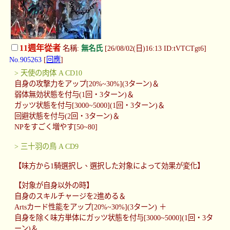
11週年從者
名稱:
無名氏
[26/08/02(日)16:13 ID:tVTCTgt6]
No.905263
[
回應
]
> 天使の肉体 A CD10
自身の攻撃力をアップ[20%~30%](3ターン)＆
弱体無効状態を付与(1回・3ターン)＆
ガッツ状態を付与[3000~5000](1回・3ターン)＆
回避状態を付与(2回・3ターン)＆
NPをすごく増やす[50~80]
> 三十羽の鳥 A CD9
【味方から1騎選択し、選択した対象によって効果が変化】
【対象が自身以外の時】
自身のスキルチャージを2進める＆
Artsカード性能をアップ[20%~30%](3ターン) ＋
自身を除く味方単体にガッツ状態を付与[3000~5000](1回・3タ
ーン)＆