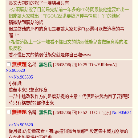
長文大剌剌的說了一堆結果只有
>奈須蘑菇說了目前是完結前一年多的FD時間最後他還要幹出一
個能讓大家喊出："FGO居然還要搞這種事情嘛！？"的結尾
稍微貼到蘑菇的話
但是蘑菇的那句的意思是要讓大家知道”fgo還可以做這樣的事
喔！”
>相信這版上一定一堆看不懂日文的情弱低能兒會做無意義的垃
圾反駁
看不懂日文的情弱低能兒就是你自己啦www
無標題
名稱:
無名氏
[26/08/06(四)10:25 ID:wYJRdwoA]
No.905620
>>No.905595
小知識:
蘑菇本來只想寫序章
一部中途改製作方向是磨菇提的主意，代價是被武內凹了要把那
時只有構想的2部作出來
無標題
名稱:
無名氏
[26/08/06(四)10:52 ID:OliT.ggs]
No.905624
>>No.905620
從月姬r的份量來看，有fgo這個舞台讓那些設定集中戰力崩壞的
存在也能登場也不錯啦