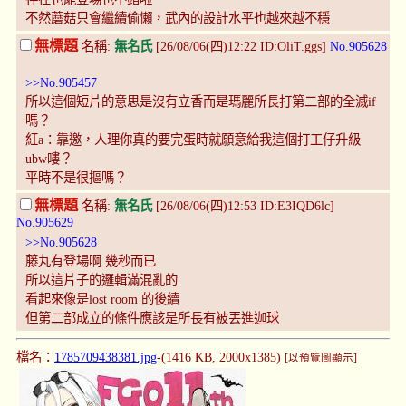
不然蘑菇只會繼續偷懶，武內的設計水平也越來越不穩
無標題
名稱:
無名氏
[26/08/06(四)12:22 ID:OliT.ggs]
No.905628
>>No.905457
所以這個短片的意思是沒有立香而是瑪麗所長打第二部的全滅if
嗎？
紅a：靠邀，人理你真的要完蛋時就願意給我這個打工仔升級
ubw嘍？
平時不是很摳嗎？
無標題
名稱:
無名氏
[26/08/06(四)12:53 ID:E3IQD6lc]
No.905629
>>No.905628
藤丸有登場啊 幾秒而已
所以這片子的邏輯滿混亂的
看起來像是lost room 的後續
但第二部成立的條件應該是所長有被丟進迦球
檔名：
1785709438381.jpg
-(1416 KB, 2000x1385)
[以預覽圖顯示]