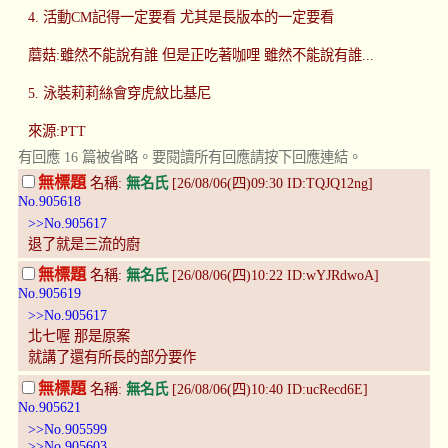
4. 活動CM記得一定要看 尤其是長版本的一定要看
蘑菇:雖然不能說有誰 但是正吃著咖哩 雖然不能說有誰...
5. 泳裝莉莉絲會穿虎紋比基尼
來源:PTT
有回應 16 篇被省略。要閱讀所有回應請按下回應連結。
無標題
名稱:
無名氏
[26/08/06(四)09:30 ID:TQJQ12ng]
No.905618
>>No.905617
退了就是三流的廚
無標題
名稱:
無名氏
[26/08/06(四)10:22 ID:wYJRdwoA]
No.905619
>>No.905617
北七喔 那是原案
就講了還有所長的部分要作
無標題
名稱:
無名氏
[26/08/06(四)10:40 ID:ucRecd6E]
No.905621
>>No.905599
>>No.905603