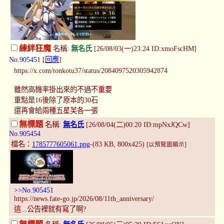
練絆狂魔
名稱:
無名氏
[26/08/03(一)23:24 ID:xmoFscHM]
No.905451
[
回應
]
https://x.com/tonkotu37/status/2084097520305942874
雖然高機率掛出來的不過不重要
重點是16後除了原本的30石
還再會給兩種五星芙各一張
無標題
名稱:
無名氏
[26/08/04(二)00:20 ID:mpNxJQCw]
No.905454
檔名：
1785777605061.png
-(83 KB, 800x425)
[以預覽圖顯示]
>>No.905451
https://news.fate-go.jp/2026/08/11th_anniversary/
這...公告裡就有寫了啊?