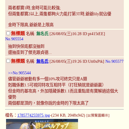
兩者都寶1時,金時可能比較強;
但兩隻都寶2以上,兩隻都夠火力能打第3T時,爺爺lily就佔優
金時下限高,爺爺是上限高
無標題
名稱:
無名氏
[26/08/05(三)16:28 ID:pt415tEE]
No.905554
抽到快保底都沒抽到
還抽歪到了傑克跟貞德...
無標題
名稱:
無名氏
[26/08/05(三)19:26 ID:Utt0xPtk]
No.905577
>>No.905544
儘管爺爺被動有多一個10%攻可終究只是A類
剋職係數1.5可視同特攻互相持平（打狂騎就是爺爺贏）
但金時的基攻高，外加隱藏係數1.1而且重點是有寶解過這個大
優勢
兩個都是頂的，就像你說的金時的下限太高了
檔名：
1785774255975.jpg
-(234 KB, 2048x942)
[以預覽圖顯示]