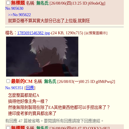
無標題
名稱:
無名氏
[26/08/06(四)13:25 ID:j69odeQg]
No.905630
>>No.905622
就算亞種不算其實大部分已出了上位版,就剩狂
檔名：
1785691546382.jpg
-(24 KB, 1290x715)
[以預覽圖顯示]
最新的CM
名稱:
無名氏
[26/08/03(一)00:25 ID:g0MtPwq2]
No.905351
[
回應
]
怎麼整篇都是紅A
搞得他好像主角一樣？
然後無限劍製現在除了EA其他東西他都可以手捏出來了？
連印度老爹的寶具都出來了
有回應 47 篇被省略。要閱讀所有回應請按下回應連結。
無標題
名稱:
無名氏
[26/08/06(四)03:47 ID:QXKV1c9U]