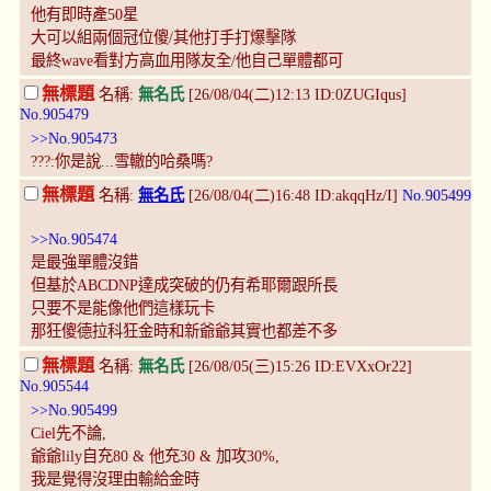
他有即時產50星
大可以組兩個冠位傻/其他打手打爆擊隊
最終wave看對方高血用隊友全/他自己單體都可
無標題
名稱:
無名氏
[26/08/04(二)12:13 ID:0ZUGIqus]
No.905479
>>No.905473
???:你是說...雪轍的哈桑嗎?
無標題
名稱:
無名氏
[26/08/04(二)16:48 ID:akqqHz/I]
No.905499
>>No.905474
是最強單體沒錯
但基於ABCDNP達成突破的仍有希耶爾跟所長
只要不是能像他們這樣玩卡
那狂傻德拉科狂金時和新爺爺其實也都差不多
無標題
名稱:
無名氏
[26/08/05(三)15:26 ID:EVXxOr22]
No.905544
>>No.905499
Ciel先不論,
爺爺lily自充80 & 他充30 & 加攻30%,
我是覺得沒理由輸給金時