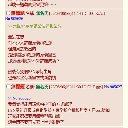
越晚來迦勒底只會更慘⋯⋯
無標題
名稱:
無名氏
[26/08/06(四)11:14 ID:lfOTK//U]
No.905626
>>元祖fsn眾早該給個進化型態
最近在想：
有不少人許願泳裝梅杜莎
但如果之後出的
是劍職版梅杜莎的泳裝靈基
那這樣到底算不算許願成功？
然後有幾個FSN眾衍生角
也是希望有新靈衣或新劇情
無標題
名稱:
無名氏
[26/08/06(四)11:30 ID:OliT.ggs]
No.905627
>>No.905626
我倒覺得能用瑪修帕拉丁的方式處理
FSN眾能升級成進化型態，有全新立繪和強度，但cost增加
玩家能選擇要用哪種型態出擊
讓金閃不要再光著上半身亂跑了