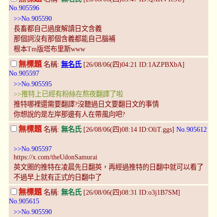
No.905596
>>No.905590
長畜都自己過度解讀日文含義
那個詞沒有那個含義都能自己腦補
根本Tm版塔布里斯www
無標題
名稱:
無名氏
[26/08/06(四)04:21 ID:1AZPBXbA]
No.905597
>>No.905595
>>推特上已經有粉絲在熬夜翻譯了啦
推特哪裡還需要翻譯?沒聽過日文要翻日文的事情
你想說的是左岸那邊有人在帶風向吧?
無標題
名稱:
無名氏
[26/08/06(四)08:14 ID:OliT.ggs]
No.905612
>>No.905597
https://x.com/theUdonSamurai
英文圈的推特在凌晨先日翻英，再經過推特的日翻中就可以看了
不過早上就有正式的日翻中了
無標題
名稱:
無名氏
[26/08/06(四)08:31 ID:o3j1B7SM]
No.905615
>>No.905590