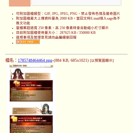
可附加圖檔類型：GIF, JPG, JPEG, PNG，禁止發佈色情及獵奇圖片
附加圖檔最大上傳資料量為 2000 KB。當回文時E-mail填入sage為不
推文功能
當檔案超過寬 250 像素、高 250 像素時會自動縮小尺寸顯示
目前附加圖檔使用量大小： 287625 KB / 350000 KB
違規事項及管理意見請向
此管理室
回報
檔名：
1785748464464.png
-(884 KB, 685x1021)
[以預覽圖顯示]