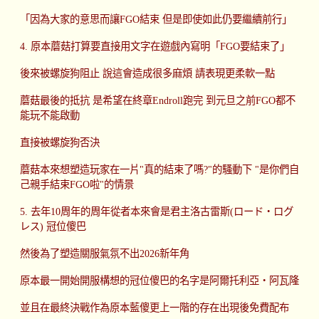
「因為大家的意思而讓FGO結束 但是即使如此仍要繼續前行」
4. 原本蘑菇打算要直接用文字在遊戲內寫明「FGO要結束了」
後來被螺旋狗阻止 說這會造成很多麻煩 請表現更柔軟一點
蘑菇最後的抵抗 是希望在終章Endroll跑完 到元旦之前FGO都不
能玩不能啟動
直接被螺旋狗否決
蘑菇本來想塑造玩家在一片"真的結束了嗎?"的騷動下 "是你們自
己親手結束FGO啦"的情景
5. 去年10周年的周年從者本來會是君主洛古雷斯(ロード・ログ
レス) 冠位傻巴
然後為了塑造關服氣氛不出2026新年角
原本最一開始開服構想的冠位傻巴的名字是阿爾托利亞‧阿瓦隆
並且在最終決戰作為原本藍傻更上一階的存在出現後免費配布