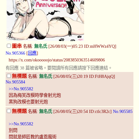
圖串
名稱:
無名氏
[26/08/03(一)05:23 ID:mHWWz4YQ]
No.905366
[
回應
]
https://x.com/okooooojo/status/2083850363514609806
有回應 38 篇被省略。要閱讀所有回應請按下回應連結。
無標題
名稱:
無名氏
[26/08/05(三)20:19 ID:FtH8AjqQ]
No.905584
>>No.905582
因為梅芙改模時學會射光炮
黑狗改模也要射光炮
無標題
名稱:
無名氏
[26/08/05(三)20:54 ID:ctlc3R2c]
No.905585
>>No.905582
別問
問就是師匠教的盧恩魔術