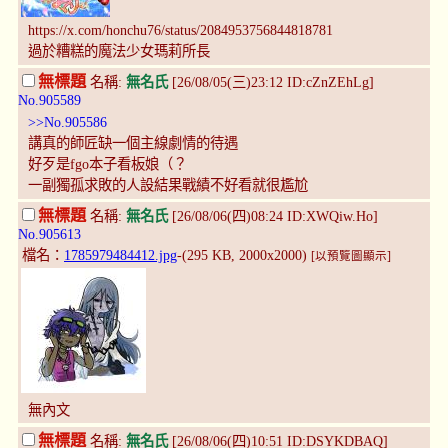
https://x.com/honchu76/status/2084953756844818781
過於糟糕的魔法少女瑪莉所長
無標題
名稱:
無名氏
[26/08/05(三)23:12 ID:cZnZEhLg]
No.905589
>>No.905586
講真的師匠缺一個主線劇情的待遇
好歹是fgo本子看板娘（？
一副獨孤求敗的人設結果戰績不好看就很尷尬
無標題
名稱:
無名氏
[26/08/06(四)08:24 ID:XWQiw.Ho]
No.905613
檔名：
1785979484412.jpg
-(295 KB, 2000x2000)
[以預覽圖顯示]
無內文
無標題
名稱:
無名氏
[26/08/06(四)10:51 ID:DSYKDBAQ]