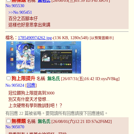
無標題
名稱:
無名氏
[26/08/05(三)05:39 ID:F6J.xeOY]
No.905530
>>No.905451
百分之百腳本仔
這樣也好意思拿出來講
檔名：
1785490974262.jpg
-(136 KB, 1280x548)
[以預覽圖顯示]
狗上限提升
名稱:
無名氏
[26/07/31(五)16:42 ID:oysJVBkg]
No.905024
[
回應
]
冠位餵狗上限提高到3000
別又有什麼天才發想...
上次硬幣有學到教訓對吧！？
有回應 22 篇被省略。要閱讀所有回應請按下回應連結。
無標題
名稱:
無名氏
[26/08/01(六)12:21 ID:S7n2F6M2]
No.905070