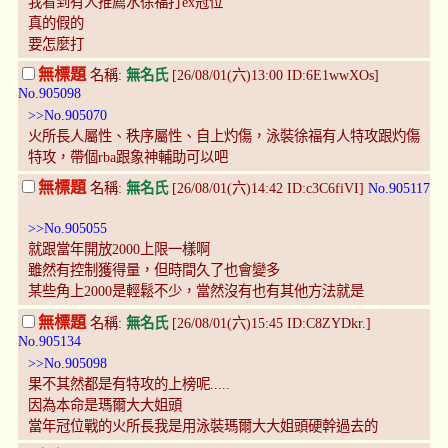
我看到有人推薦水徐福打ex冠位
真的假的
要怎麼打
無標題
名稱:
無名氏
[26/08/01(六)13:00 ID:6E1wwXOs]
No.905098
>>No.905070
火所長人屬性、秩序屬性、自上灼傷，泳裝徐福有人特攻跟灼傷
特攻，帶個rba跟象神輔助可以吧
無標題
名稱:
無名氏
[26/08/01(六)14:42 ID:c3C6fiVI]
No.905117
>>No.905055
就跟當年開放2000上限一樣啊
雖然有控制獲得量，但時間久了也會變多
某些角上2000是輕鬆不少，當然沒有也有其他方法就是
無標題
名稱:
無名氏
[26/08/01(六)15:45 ID:C8ZYDkr.]
No.905134
>>No.905098
果不其然都是有特攻的上榜呢.....
因為本命是瑪爾大大姐頭
當年冠位戰的火所長我是用泳裝瑪爾大大姐頭硬幹過去的