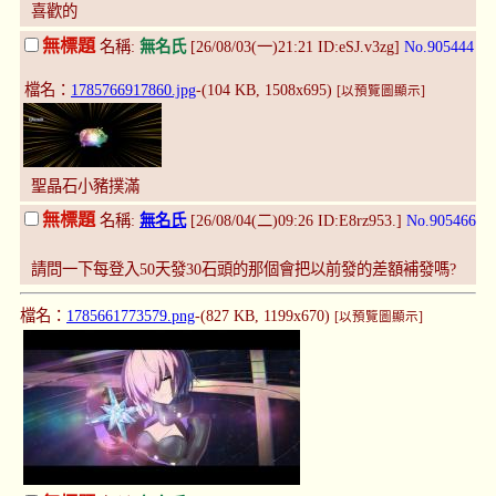
喜歡的
無標題
名稱:
無名氏
[26/08/03(一)21:21 ID:eSJ.v3zg]
No.905444
檔名：
1785766917860.jpg
-(104 KB, 1508x695)
[以預覽圖顯示]
聖晶石小豬撲滿
無標題
名稱:
無名氏
[26/08/04(二)09:26 ID:E8rz953.]
No.905466
請問一下每登入50天發30石頭的那個會把以前發的差額補發嗎?
檔名：
1785661773579.png
-(827 KB, 1199x670)
[以預覽圖顯示]