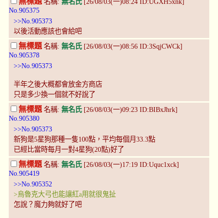
無標題
名稱:
無名氏
[26/08/03(一)08:24 ID:UGXH5xnk]
No.905375
>>No.905373
以後活動應該也會給吧
無標題
名稱:
無名氏
[26/08/03(一)08:56 ID:3SqjCWCk]
No.905378
>>No.905373
半年之後大概都會放金方商店
只是多少換一個就不好說了
無標題
名稱:
無名氏
[26/08/03(一)09:23 ID:BIBxJhrk]
No.905380
>>No.905373
新狗是5星狗那種一隻100點，平均每個月33.3點
已經比當時每月一對4星狗(20點)好了
無標題
名稱:
無名氏
[26/08/03(一)17:19 ID:Uquc1xck]
No.905419
>>No.905352
>烏魯克大弓也能讓紅a用就很鬼扯
怎說？魔力夠就好了吧